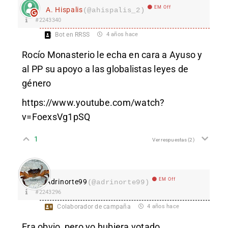
EM Off
A. Hispalis
(@ahispalis_2)
#2243340
Bot en RRSS
4 años hace
Rocío Monasterio le echa en cara a Ayuso y
al PP su apoyo a las globalistas leyes de
género
https://www.youtube.com/watch?
v=FoexsVg1pSQ
1
Ver respuestas
(2)
EM Off
Adrinorte99
(@adrinorte99)
#2243296
Colaborador de campaña
4 años hace
Era obvio, pero yo hubiera votado