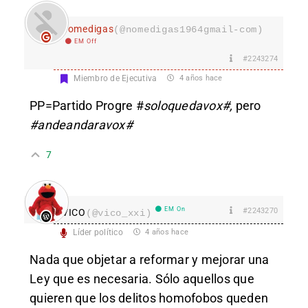
nomedigas
(@nomedigas1964gmail-com)
EM Off
#2243274
Miembro de Ejecutiva
4 años hace
PP=Partido Progre #
soloquedavox#,
pero
#andeandaravox#
7
EM On
#2243270
VICO
(@vico_xxi)
Líder político
4 años hace
Nada que objetar a reformar y mejorar una
Ley que es necesaria. Sólo aquellos que
quieren que los delitos homofobos queden