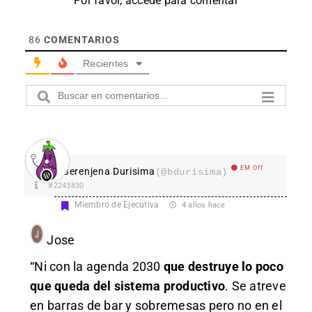
Por favor, accede para comentar
86
COMENTARIOS
Recientes
EM Off
Berenjena Durisima
(@bdurisima)
#2243830
Miembro de Ejecutiva
4 años hace
Jose
“Ni con la agenda 2030
que destruye lo poco
que queda del sistema productivo
. Se atreve
en barras de bar y sobremesas pero no en el