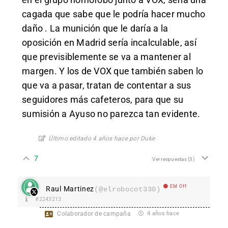
cagada que sabe que le podría hacer mucho
daño . La munición que le daría a la
oposición en Madrid sería incalculable, así
que previsiblemente se va a mantener al
margen. Y los de VOX que también saben lo
que va a pasar, tratan de contentar a sus
seguidores más cafeteros, para que su
sumisión a Ayuso no parezca tan evidente.
Último editado 4 años hace por Duke
7
Ver respuestas
(3)
EM Off
Raul Martinez
(@elrobocot330)
#2243213
Colaborador de campaña
4 años hace