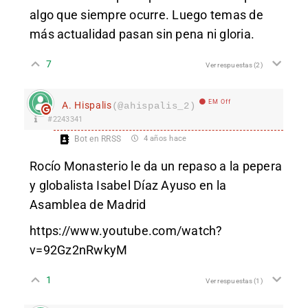
algo que siempre ocurre. Luego temas de
más actualidad pasan sin pena ni gloria.
7
Ver respuestas
(2)
EM Off
A. Hispalis
(@ahispalis_2)
#2243341
Bot en RRSS
4 años hace
Rocío Monasterio le da un repaso a la pepera
y globalista Isabel Díaz Ayuso en la
Asamblea de Madrid
https://www.youtube.com/watch?
v=92Gz2nRwkyM
1
Ver respuestas
(1)