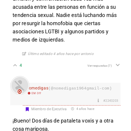
acusada entre las personas en función a su
tendencia sexual. Nadie está luchando más
por resurgir la homofobia que ciertas
asociaciones LGTBI y algunos partidos y
medios de izquierdas.
Último editado 4 años hace por antonio
4
Ver respuestas
(7)
nomedigas
(@nomedigas1964gmail-com)
EM Off
#2243203
Miembro de Ejecutiva
4 años hace
¡Bueno! Dos días de pataleta voxis y a otra
cosa mariposa.