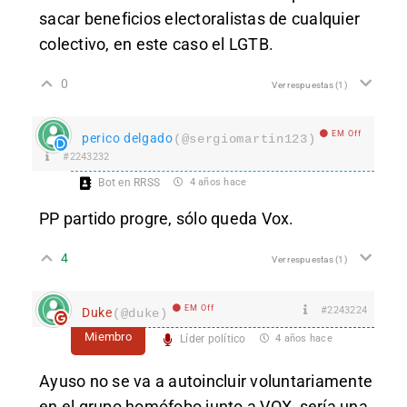
sacar beneficios electoralistas de cualquier
colectivo, en este caso el LGTB.
0
Ver respuestas
(1)
EM Off
perico delgado
(@sergiomartin123)
#2243232
Bot en RRSS
4 años hace
PP partido progre, sólo queda Vox.
4
Ver respuestas
(1)
EM Off
#2243224
Duke
(@duke)
Miembro
Líder político
4 años hace
Ayuso no se va a autoincluir voluntariamente
en el grupo homófobo junto a VOX, sería una