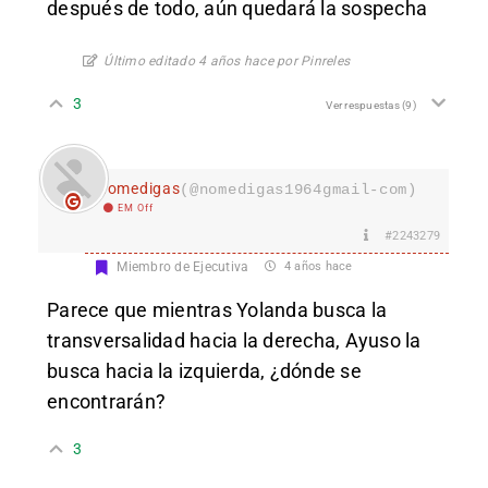
después de todo, aún quedará la sospecha
Último editado 4 años hace por Pinreles
3
Ver respuestas
(9)
nomedigas
(@nomedigas1964gmail-com)
EM Off
#2243279
Miembro de Ejecutiva
4 años hace
Parece que mientras Yolanda busca la
transversalidad hacia la derecha, Ayuso la
busca hacia la izquierda, ¿dónde se
encontrarán?
3