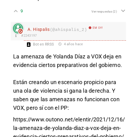
9
Ver respuestas
(2)
EM Off
A. Hispalis
(@ahispalis_2)
#2243197
Bot en RRSS
4 años hace
La amenaza de Yolanda Díaz a VOX deja en
evidencia ciertos preparativos del gobierno.
Están creando un escenario propicio para
una ola de violencia si gana la derecha. Y
saben que las amenazas no funcionan con
VOX, pero sí con el PP:
https://www.outono.net/elentir/2021/12/16/
la-amenaza-de-yolanda-diaz-a-vox-deja-en-
evidencia-ciertos-preparativos-del-gobierno/