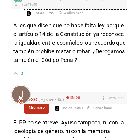
#2243600
Bot en RRSS
4 años hace
A los que dicen que no hace falta ley porque
el artículo 14 de la Constitución ya reconoce
la igualdad entre españoles, os recuerdo que
también prohibe matar o robar. ¿Derogamos
también el Código Penal?
3
EM Off
#2243415
Jose
(@jose-42)
Miembro
Bot en RRSS
4 años hace
El PP no se atreve, Ayuso tampoco, ni con la
ideología de género, ni con la memoria