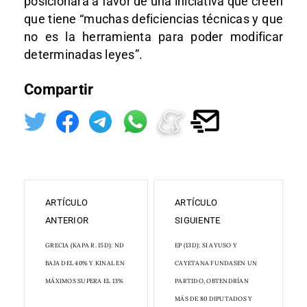
posicionará a favor de una iniciativa que creen
que tiene “muchas deficiencias técnicas y que
no es la herramienta para poder modificar
determinadas leyes”.
Compartir
ARTÍCULO
ARTÍCULO
ANTERIOR
SIGUIENTE
GRECIA (KAPA R. 15D): ND
EP (13D): SI AYUSO Y
BAJA DEL 40% Y KINAL EN
CAYETANA FUNDASEN UN
MÁXIMOS SUPERA EL 13%
PARTIDO, OBTENDRÍAN
MÁS DE 80 DIPUTADOS Y