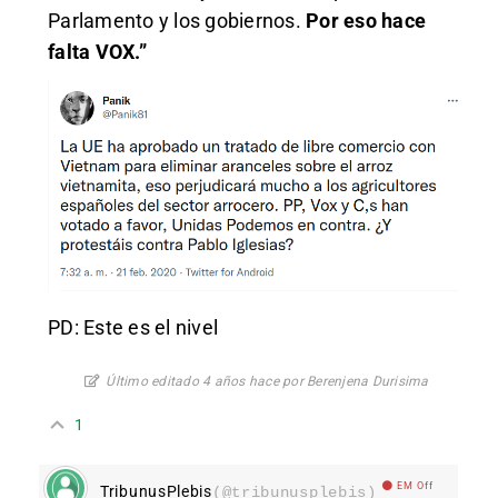
Parlamento y los gobiernos.
Por eso hace
falta VOX.”
PD: Este es el nivel
Último editado 4 años hace por Berenjena Durisima
1
EM Off
TribunusPlebis
(@tribunusplebis)