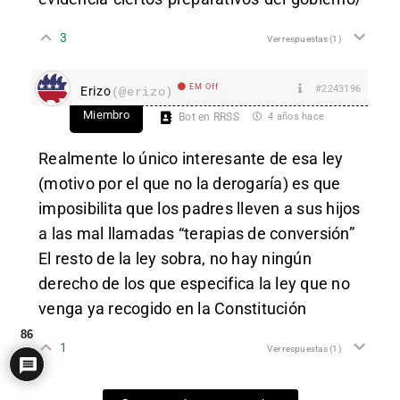
3
Ver respuestas
(1)
EM Off
#2243196
Erizo
(@erizo)
Miembro
Bot en RRSS
4 años hace
Realmente lo único interesante de esa ley
(motivo por el que no la derogaría) es que
imposibilita que los padres lleven a sus hijos
a las mal llamadas “terapias de conversión”
El resto de la ley sobra, no hay ningún
derecho de los que especifica la ley que no
venga ya recogido en la Constitución
86
1
Ver respuestas
(1)