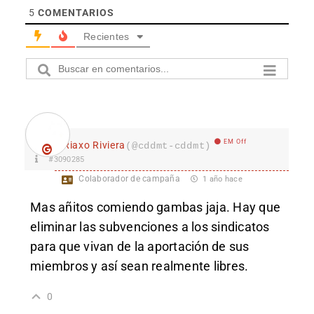
5
COMENTARIOS
Recientes
EM Off
Riaxo Riviera
(@cddmt-cddmt)
#3090285
Colaborador de campaña
1 año hace
Mas añitos comiendo gambas jaja. Hay que
eliminar las subvenciones a los sindicatos
para que vivan de la aportación de sus
miembros y así sean realmente libres.
0