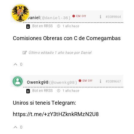
EM Off
#3089864
Daniel
(@daniel-36)
Bot en RRSS
1 año hace
Comisiones Obreras con C de Comegambas
Último editado 1 año hace por Daniel
0
EM Off
#3089667
Owenkg98
(@owenkg98)
Bot en RRSS
1 año hace
Uniros si teneis Telegram:
https://t.me/+zY3tHZknkRMzN2U8
0