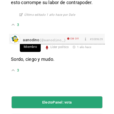
esto corrompe su labor de contrapoder.
Último editado 1 año hace por Dale
3
EM Off
#3089639
aanodino
(@aanodino_)
Miembro
Líder político
1 año hace
Sordo, ciego y mudo.
3
ElectoPanel: vota