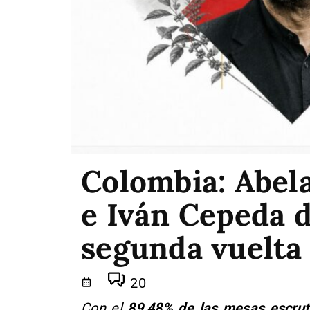
Colombia: Abela
e Iván Cepeda d
segunda vuelta
20
Con el
89,48% de las mesas escru