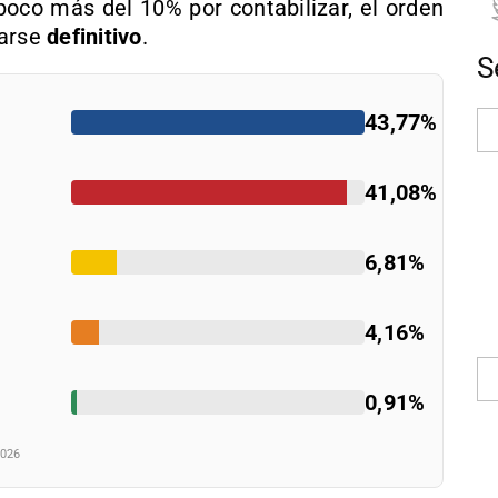
poco más del 10% por contabilizar, el orden
rarse
definitivo
.
S
43,77%
41,08%
6,81%
4,16%
0,91%
2026