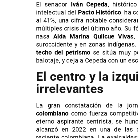
El senador
Iván Cepeda
, históri
intelectual del
Pacto Histórico
, ha 
al 41%, una cifra notable considera
múltiples crisis del último año. Su f
nasa
Aida Marina Quilcue Vivas
,
suroccidente y en zonas indígenas.
techo del petrismo
se sitúa muy po
balotaje, y deja a Cepeda con un esc
El centro y la izqu
irrelevantes
La gran constatación de la jo
colombiano
como fuerza competiti
eterno aspirante centrista, se hu
alcanzó en 2022 en una de las c
reciente colombiana. La exalcalde