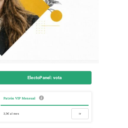
ElectoPanel: vota
Patrón VIP Mensual
3,5€ al mes
Ir