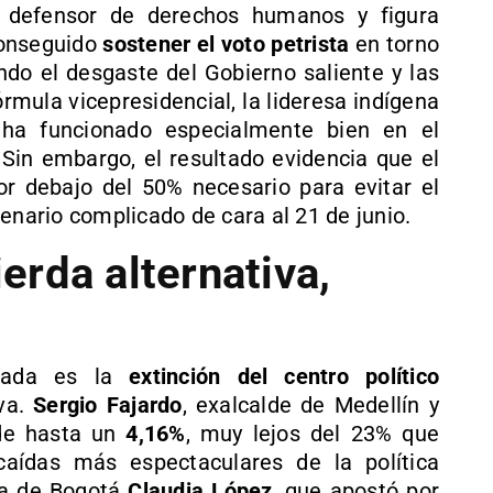
co defensor de derechos humanos y figura
conseguido
sostener el voto petrista
en torno
ndo el desgaste del Gobierno saliente y las
órmula vicepresidencial, la lideresa indígena
 ha funcionado especialmente bien en el
 Sin embargo, el resultado evidencia que el
r debajo del 50% necesario para evitar el
enario complicado de cara al 21 de junio.
ierda alternativa,
rnada es la
extinción del centro político
va.
Sergio Fajardo
, exalcalde de Medellín y
nde hasta un
4,16%
, muy lejos del 23% que
aídas más espectaculares de la política
sa de Bogotá
Claudia López
, que apostó por