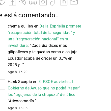
e está comentando…
chema guillen
en
De la Espriella promete
“recuperación total de la seguridad” y
una “regeneración nacional” en su
investidura
: “
Cada día dices más
gilipolleces y te quedas como dios jaja.
Ecuador acaba de crecer un 3,7% en
2025 y…
”
Ago 8, 16:20
Hank Scorpio
en
El PSOE advierte al
Gobierno de Ayuso que no podrá “tapar”
los “agujeros de la chapuza” del ático
:
“
Áticocomodín.
”
Ago 8, 16:05