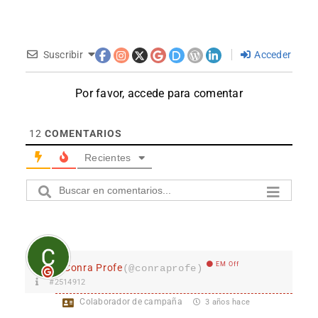
Suscribir
Acceder
Por favor, accede para comentar
12
COMENTARIOS
Recientes
EM Off
Conra Profe
(@conraprofe)
#2514912
Colaborador de campaña
3 años hace