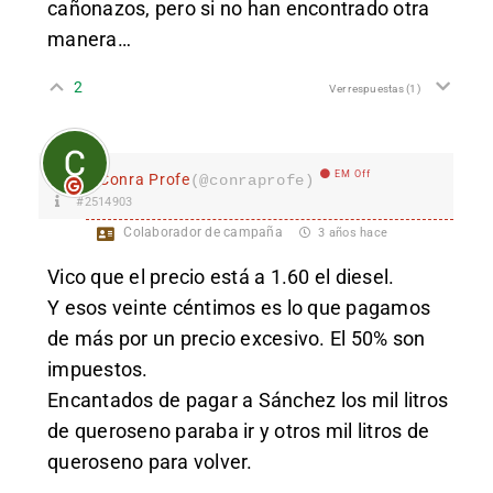
cañonazos, pero si no han encontrado otra
manera…
2
Ver respuestas
(1)
EM Off
Conra Profe
(@conraprofe)
#2514903
Colaborador de campaña
3 años hace
Vico que el precio está a 1.60 el diesel.
Y esos veinte céntimos es lo que pagamos
de más por un precio excesivo. El 50% son
impuestos.
Encantados de pagar a Sánchez los mil litros
de queroseno paraba ir y otros mil litros de
queroseno para volver.