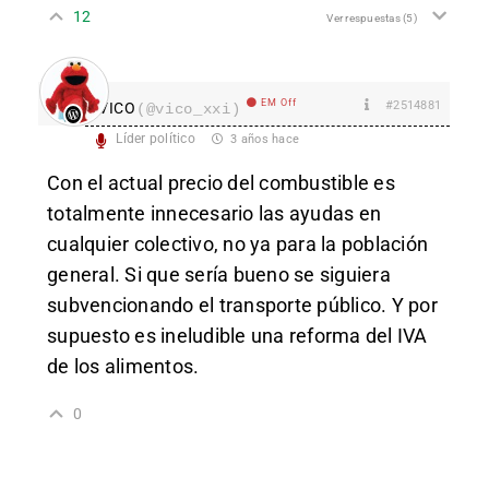
12
Ver respuestas
(5)
EM Off
#2514881
VICO
(@vico_xxi)
Líder político
3 años hace
Con el actual precio del combustible es
totalmente innecesario las ayudas en
cualquier colectivo, no ya para la población
general. Si que sería bueno se siguiera
subvencionando el transporte público. Y por
supuesto es ineludible una reforma del IVA
de los alimentos.
0