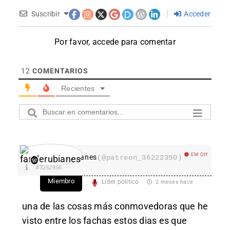
Suscribir
Acceder
Por favor, accede para comentar
12
COMENTARIOS
Recientes
EM Off
fanderubianes
(@patreon_36222350)
#3252856
Miembro
Líder político
2 meses hace
una de las cosas más conmovedoras que he
visto entre los fachas estos dias es que