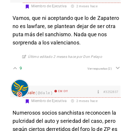
Miembro de Ejecutiva
2 meses hace
Vamos, que ni aceptando que lo de Zapatero
no es lawfare, se plantean dejar de ser otra
puta más del sanchismo. Nada que nos
sorprenda a los valencianos.
Último editado 2 meses hace por Don Pelayo
9
Ver respuestas
(2)
EM Off
#3252837
Dale
(@dale)
Miembro de Ejecutiva
2 meses hace
Numerosos socios sanchistas reconocen la
pulcridad del auto y seriedad del caso, pero
según ciertos derretidos del foro lo de ZP es