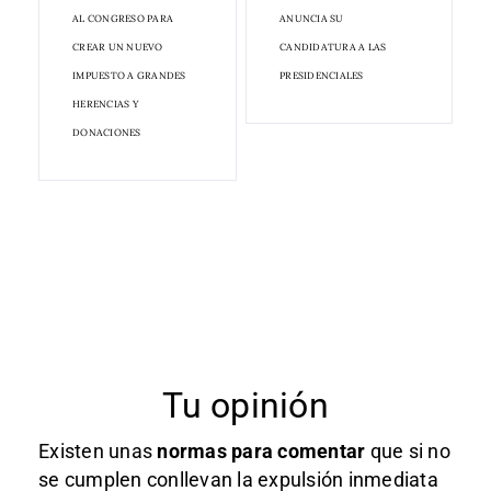
AL CONGRESO PARA
ANUNCIA SU
CREAR UN NUEVO
CANDIDATURA A LAS
IMPUESTO A GRANDES
PRESIDENCIALES
HERENCIAS Y
DONACIONES
Tu opinión
Existen unas
normas
para comentar
que si no
se cumplen conllevan la expulsión inmediata