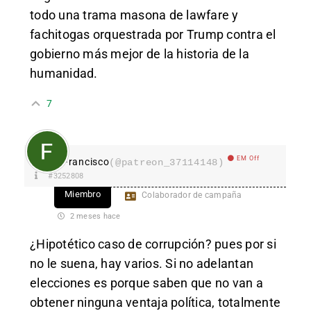
todo una trama masona de lawfare y
fachitogas orquestrada por Trump contra el
gobierno más mejor de la historia de la
humanidad.
7
EM Off
Francisco
(@patreon_37114148)
#3252808
Miembro
Colaborador de campaña
2 meses hace
¿Hipotético caso de corrupción? pues por si
no le suena, hay varios. Si no adelantan
elecciones es porque saben que no van a
obtener ninguna ventaja política, totalmente