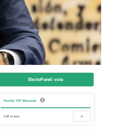
ElectoPanel: vota
Patrón VIP Mensual
3,5€ al mes
Ir