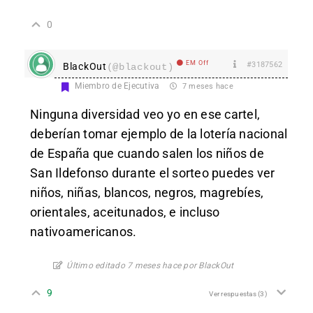
0
EM Off
#3187562
BlackOut
(@blackout)
Miembro de Ejecutiva
7 meses hace
Ninguna diversidad veo yo en ese cartel,
deberían tomar ejemplo de la lotería nacional
de España que cuando salen los niños de
San Ildefonso durante el sorteo puedes ver
niños, niñas, blancos, negros, magrebíes,
orientales, aceitunados, e incluso
nativoamericanos.
Último editado 7 meses hace por BlackOut
9
Ver respuestas
(3)