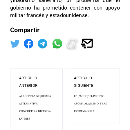
yihadismo saheliano, un problema que el
gobierno ha prometido contener con apoyo
militar francés y estadounidense.
Compartir
ARTÍCULO
ARTÍCULO
ANTERIOR
SIGUIENTE
ARAGÓN: LA IZQUIERDA
EP (28 DIC): EL PSOE 'SE
ALTERNATIVA
ASOMA AL ABISMO' TRAS
CONCURRIRÁ DIVIDIDA
EXTREMADURA
EN TRES