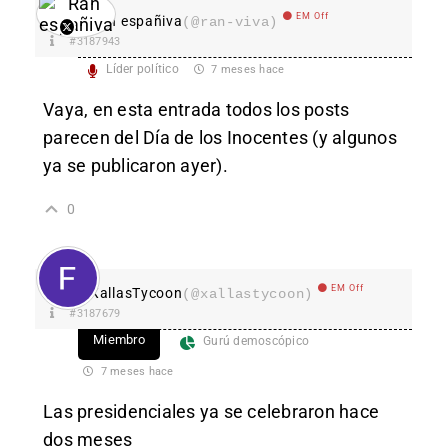
EM Off
Ran españiva
(@ran-viva)
#3187943
Líder político
7 meses hace
Vaya, en esta entrada todos los posts
parecen del Día de los Inocentes (y algunos
ya se publicaron ayer).
0
EM Off
XallasTycoon
(@xallastycoon)
#3187679
Miembro
Gurú demoscópico
7 meses hace
Las presidenciales ya se celebraron hace
dos meses