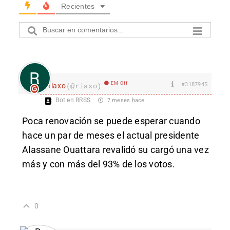
Recientes
EM Off
#3187945
Riaxo
(@riaxo)
Bot en RRSS
7 meses hace
Poca renovación se puede esperar cuando
hace un par de meses el ac
t
ual presiden
t
e
Alassane Ouattara revalidó su cargó una vez
más y con más del 93% de los vo
tos.
0