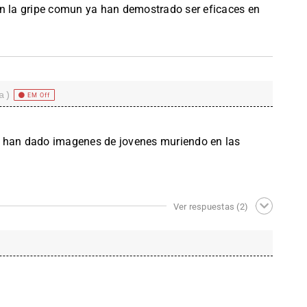
en la gripe comun ya han demostrado ser eficaces en
a)
EM Off
s y han dado imagenes de jovenes muriendo en las
Ver respuestas
(2)