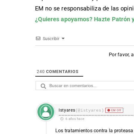
EM no se responsabiliza de las opin
¿Quieres apoyarnos?
Hazte Patrón
y
Suscribir
Por favor, 
240
COMENTARIOS
Istyares
(@istyares)
EM Off
6 años hace
Los tratamientos contra la proteasa