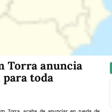
 Torra anuncia
 para toda
im Torra, acaba de anunciar en rueda de