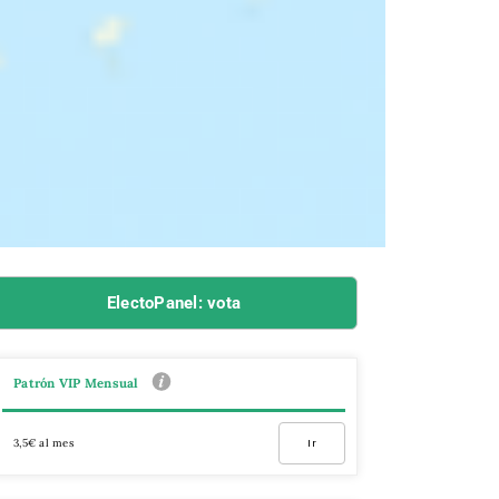
ElectoPanel: vota
Patrón VIP Mensual
3,5€ al mes
Ir