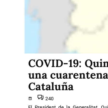
COVID-19: Quim
una cuarentena
Cataluña
240
El President de la Generalitat,
Qu