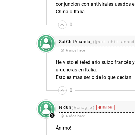
conjuncion con antivirales usados 
China o Italia.
0
SatChitAnanda_
(@sat-chit-anand
6 años hace
He visto el telediario suizo francé
urgencias en Italia.
Esto es mas serio de lo que decian.
0
Nidun
(@inig_o)
EM Off
6 años hace
Ánimo!