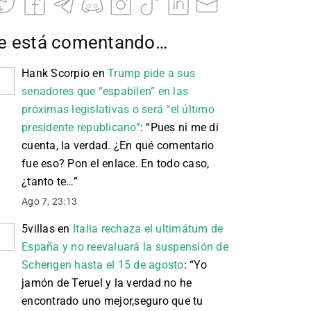
e está comentando…
Hank Scorpio
en
Trump pide a sus
senadores que “espabilen” en las
próximas legislativas o será “el último
presidente republicano”
: “
Pues ni me di
cuenta, la verdad. ¿En qué comentario
fue eso? Pon el enlace. En todo caso,
¿tanto te…
”
Ago 7, 23:13
5villas
en
Italia rechaza el ultimátum de
España y no reevaluará la suspensión de
Schengen hasta el 15 de agosto
: “
Yo
jamón de Teruel y la verdad no he
encontrado uno mejor,seguro que tu