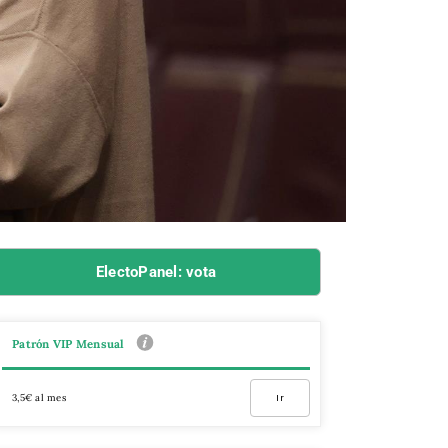
ElectoPanel: vota
Patrón VIP Mensual
3,5€ al mes
Ir