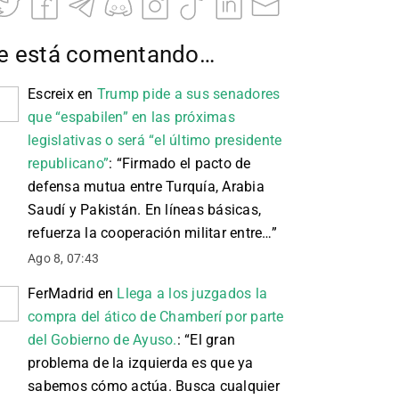
e está comentando…
Escreix
en
Trump pide a sus senadores
que “espabilen” en las próximas
legislativas o será “el último presidente
republicano”
: “
Firmado el pacto de
defensa mutua entre Turquía, Arabia
Saudí y Pakistán. En líneas básicas,
refuerza la cooperación militar entre…
”
Ago 8, 07:43
FerMadrid
en
Llega a los juzgados la
compra del ático de Chamberí por parte
del Gobierno de Ayuso.
: “
El gran
problema de la izquierda es que ya
sabemos cómo actúa. Busca cualquier