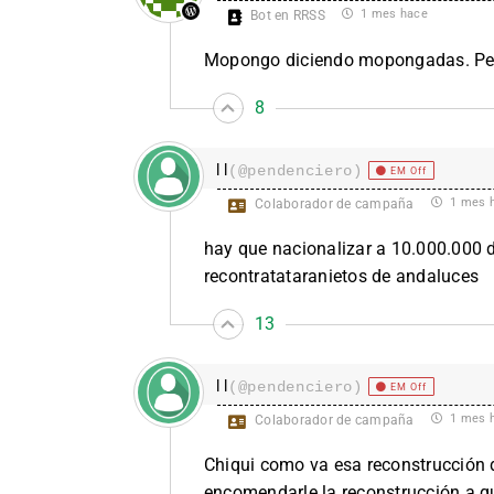
1 mes hace
Bot en RRSS
Mopongo diciendo mopongadas. Pero 
8
l l
(@pendenciero)
EM Off
1 mes 
Colaborador de campaña
hay que nacionalizar a 10.000.000 de 
recontratataranietos de andaluces
13
l l
(@pendenciero)
EM Off
1 mes 
Colaborador de campaña
Chiqui como va esa reconstrucción 
encomendarle la reconstrucción a qu