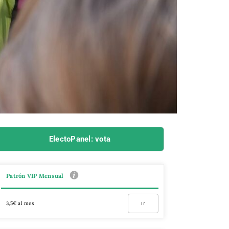
ElectoPanel: vota
Patrón VIP Mensual
3,5€ al mes
Ir