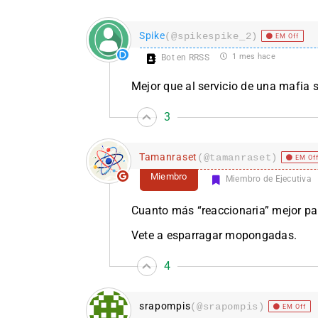
Spike
(@spikespike_2)
EM Off
1 mes hace
Bot en RRSS
Mejor que al servicio de una mafia 
3
Tamanraset
(@tamanraset)
EM Of
Miembro
Miembro de Ejecutiva
Cuanto más “reaccionaria” mejor pa
Vete a esparragar mopongadas.
4
srapompis
(@srapompis)
EM Off