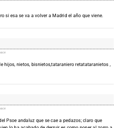
si esa se va a volver a Madrid el año que viene.
hace
hijos, nietos, bisnietos,tataraniero retatataranietos ,
hace
del Psoe andaluz que se cae a pedazos; claro que
ien lo ha acabado de derruir es como poner al zorro a