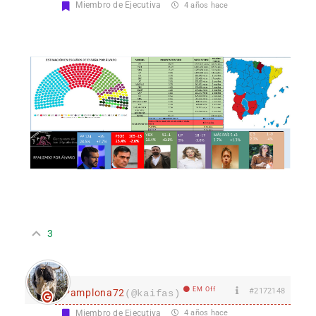
Miembro de Ejecutiva
4 años hace
3
EM Off
#2172148
Pamplona72
(@kaifas)
Miembro de Ejecutiva
4 años hace