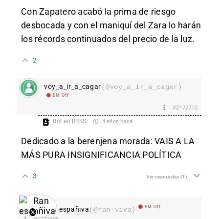
Con Zapatero acabó la prima de riesgo
desbocada y con el maniquí del Zara lo harán
los récords continuados del precio de la luz.
2
voy_a_ir_a_cagar
(@voy_a_ir_a_cagar)
EM Off
#2172772
Bot en RRSS
4 años hace
Dedicado a la berenjena morada: VAIS A LA
MÁS PURA INSIGNIFICANCIA POLÍTICA
3
Ver respuestas
(1)
EM Off
Ran españiva
(@ran-viva)