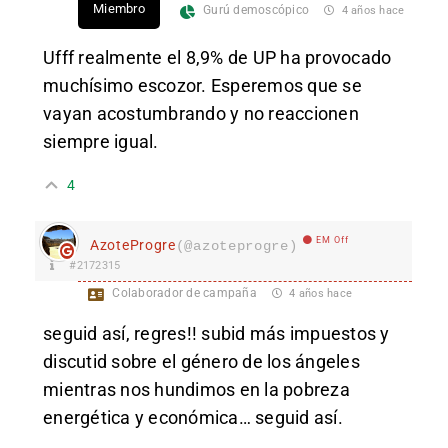
Miembro
Gurú demoscópico
4 años hace
Ufff realmente el 8,9% de UP ha provocado
muchísimo escozor. Esperemos que se
vayan acostumbrando y no reaccionen
siempre igual.
4
EM Off
AzoteProgre
(@azoteprogre)
#2172315
Colaborador de campaña
4 años hace
seguid así, regres!! subid más impuestos y
discutid sobre el género de los ángeles
mientras nos hundimos en la pobreza
energética y económica… seguid así.