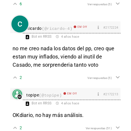
6
Ver respuestas
(5)
EM Off
#2172224
Ricardo
(@ricardo-4)
Bot en RRSS
4 años hace
no me creo nada los datos del pp, creo que
estan muy inflados, viendo al inutil de
Casado, me sorprenderia tanto voto
2
Ver respuestas
(5)
EM Off
#2172213
topipe
(@topipe)
Bot en RRSS
4 años hace
OKdiario, no hay más análisis.
2
Ver respuestas
(51)