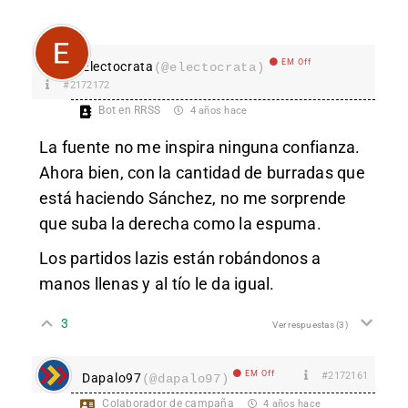
EM Off
Electocrata
(@electocrata)
#2172172
Bot en RRSS
4 años hace
La fuente no me inspira ninguna confianza.
Ahora bien, con la cantidad de burradas que
está haciendo Sánchez, no me sorprende
que suba la derecha como la espuma.
Los partidos lazis están robándonos a
manos llenas y al tío le da igual.
3
Ver respuestas
(3)
EM Off
#2172161
Dapalo97
(@dapalo97)
Colaborador de campaña
4 años hace