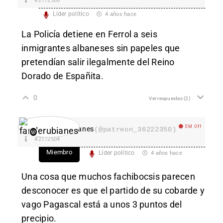
#2172508
Líder político
4 años hace
La Policía detiene en Ferrol a seis
inmigrantes albaneses sin papeles que
pretendían salir ilegalmente del Reino
Dorado de Españita.
0
Ver respuestas
(2)
EM Off
fanderubianes
(@patreon_36222350)
#2172504
Miembro
Líder político
4 años hace
Una cosa que muchos fachibocsis parecen
desconocer es que el partido de su cobarde y
vago Pagascal está a unos 3 puntos del
precipio.