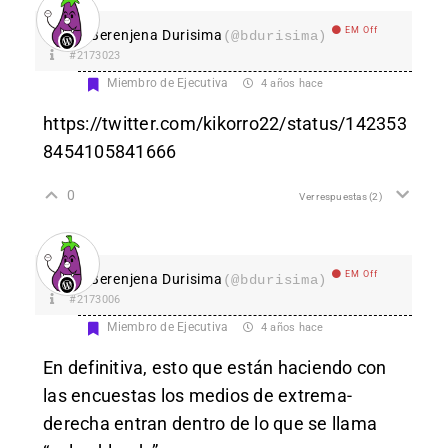
EM Off
Berenjena Durisima
(@bdurisima)
#2173023
Miembro de Ejecutiva
4 años hace
https://twitter.com/kikorro22/status/142353
8454105841666
0
Ver respuestas
(2)
EM Off
Berenjena Durisima
(@bdurisima)
#2173006
Miembro de Ejecutiva
4 años hace
En definitiva, esto que están haciendo con
las encuestas los medios de extrema-
derecha entran dentro de lo que se llama