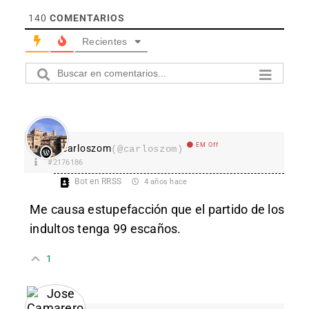
140
COMENTARIOS
Recientes
EM Off
carloszom
(@carloszom)
#2176186
Bot en RRSS
4 años hace
Me causa estupefacción que el partido de los
indultos tenga 99 escaños.
1