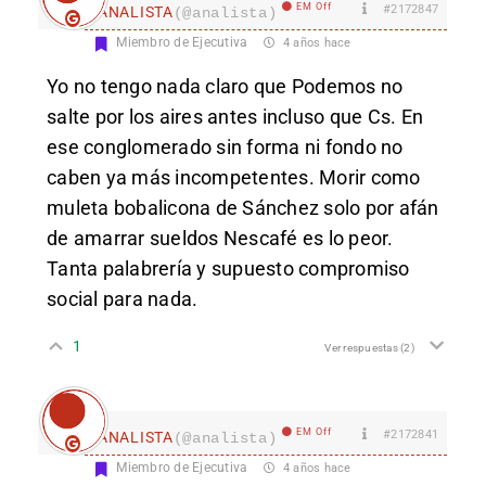
EM Off
#2172847
ANALISTA
(@analista)
Miembro de Ejecutiva
4 años hace
Yo no tengo nada claro que Podemos no
salte por los aires antes incluso que Cs. En
ese conglomerado sin forma ni fondo no
caben ya más incompetentes. Morir como
muleta bobalicona de Sánchez solo por afán
de amarrar sueldos Nescafé es lo peor.
Tanta palabrería y supuesto compromiso
social para nada.
1
Ver respuestas
(2)
EM Off
#2172841
ANALISTA
(@analista)
Miembro de Ejecutiva
4 años hace