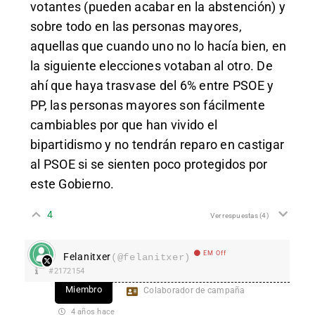
votantes (pueden acabar en la abstención) y
sobre todo en las personas mayores,
aquellas que cuando uno no lo hacía bien, en
la siguiente elecciones votaban al otro. De
ahí que haya trasvase del 6% entre PSOE y
PP, las personas mayores son fácilmente
cambiables por que han vivido el
bipartidismo y no tendrán reparo en castigar
al PSOE si se sienten poco protegidos por
este Gobierno.
4
Ver respuestas
(4)
EM Off
Felanitxer
(@felanitxer)
#2172154
Miembro
Colaborador de campaña
4 años hace