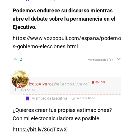
Podemos endurece su discurso mientras
abre el debate sobre la permanencia en el
Ejecutivo.
https://www.vozpopuli.com/espana/podemo
s-gobierno-elecciones.html
2
Ver respuestas
(3)
EM Off
electoAlvaro
(@electoalvaro)
#2172147
Miembro de Ejecutiva
4 años hace
¿Quieres crear tus propias estimaciones?
Con mi electocalculadora es posible.
https://bit.ly/36qTXwX