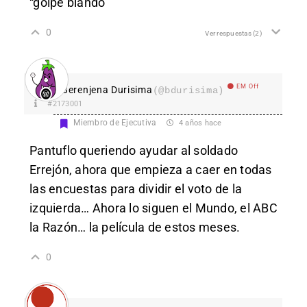
“golpe blando”
0
Ver respuestas
(2)
EM Off
Berenjena Durisima
(@bdurisima)
#2173001
Miembro de Ejecutiva
4 años hace
Pantuflo queriendo ayudar al soldado
Errejón, ahora que empieza a caer en todas
las encuestas para dividir el voto de la
izquierda… Ahora lo siguen el Mundo, el ABC
la Razón… la película de estos meses.
0