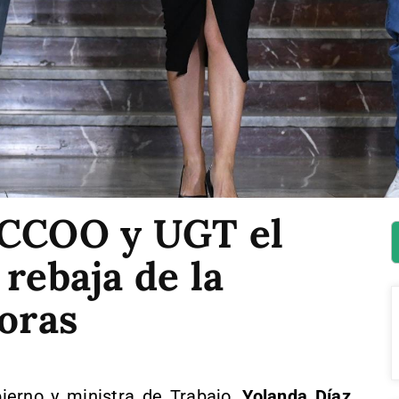
 CCOO y UGT el
 rebaja de la
horas
ierno y ministra de Trabajo,
Yolanda Díaz,