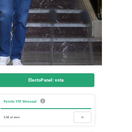
ElectoPanel: vota
Patrón VIP Mensual
3,5€ al mes
Ir