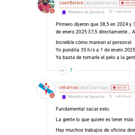
JuanBatera
(@juanbatera)
EM Of
1 año hace
Miembro de Ejecutiva
Primero dijeron que 38,5 en 2024 y 
de enero 2025 37,5 directamente… A
Increíble cómo marean al personal.
Yo pondría 35 h/s a 1 de enero 202
Ya basta de tomarle el pelo a la gen
7
celtarraa
(@celtarraa)
EM Off
1 año hace
Miembro de Ejecutiva
Fundamental sacar esto.
La gente lo que quiere es tener más 
Hay muchos trabajos de oficina don