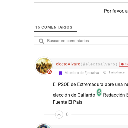
Por favor, 
16
COMENTARIOS
electoAlvaro
(@electoalvaro)
EM
1 año hace
Miembro de Ejecutiva
El PSOE de Extremadura abre una nu
elección de Gallardo
Redacción 
Fuente El País
0