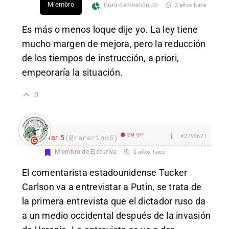
Miembro
Gurú demoscópico
2 años hace
Es más o menos loque dije yo. La ley tiene
mucho margen de mejora, pero la reducción
de los tiempos de instrucción, a priori,
empeoraría la situación.
0
EM Off
#2799671
Rar 5
(@rarerino5)
Miembro de Ejecutiva
2 años hace
El comentarista estadounidense Tucker
Carlson va a entrevistar a Putin, se trata de
la primera entrevista que el dictador ruso da
a un medio occidental después de la invasión