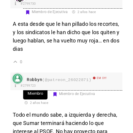
#2799730
Miembro de Ejecutiva
2 años hace
A esta desde que le han pillado los recortes,
y los sindicatos le han dicho que los quiten y
luego hablan, se ha vuelto muy roja… en dos
dias
0
EM Off
Robbyn
(@patreon_26022871)
#2799723
Miembro
Miembro de Ejecutiva
2 años hace
Todo el mundo sabe, a izquierda y derecha,
que Sumar terminará haciendo lo que
interese al PSOE. No hay proyecto para