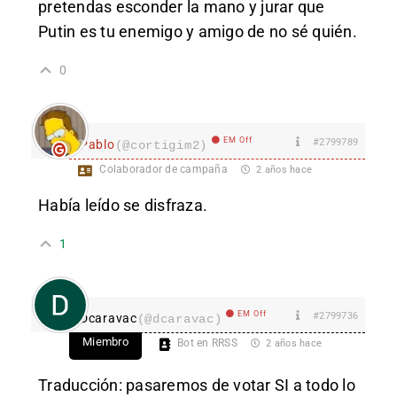
pretendas esconder la mano y jurar que
Putin es tu enemigo y amigo de no sé quién.
0
EM Off
#2799789
Pablo
(@cortigim2)
Colaborador de campaña
2 años hace
Había leído se disfraza.
1
EM Off
#2799736
Dcaravac
(@dcaravac)
Miembro
Bot en RRSS
2 años hace
Traducción: pasaremos de votar SI a todo lo