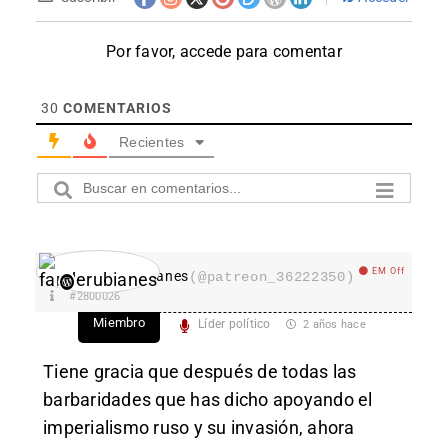
Por favor, accede para comentar
30
COMENTARIOS
Recientes
EM Off
fanderubianes
(@patreon_36222350)
#2800026
Miembro
Líder político
2 años hace
Tiene gracia que después de todas las
barbaridades que has dicho apoyando el
imperialismo ruso y su invasión, ahora