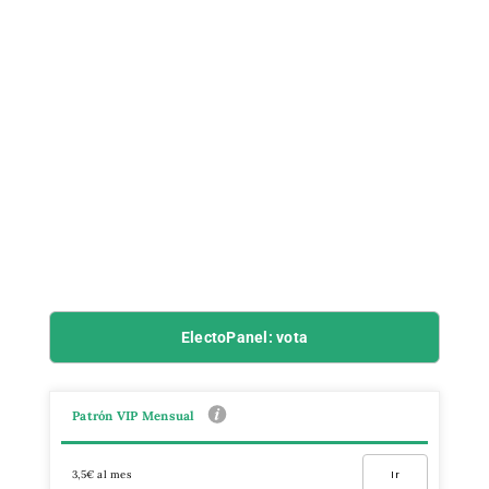
ElectoPanel: vota
Patrón VIP Mensual
3,5€ al mes
Ir