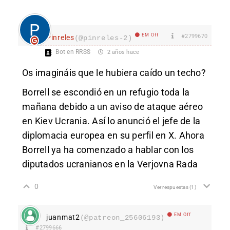
EM Off
#2799670
Pinreles
(@pinreles-2)
Bot en RRSS
2 años hace
Os imagináis que le hubiera caído un techo?
Borrell se escondió en un refugio toda la
mañana debido a un aviso de ataque aéreo
en Kiev Ucrania. Así lo anunció el jefe de la
diplomacia europea en su perfil en X. Ahora
Borrell ya ha comenzado a hablar con los
diputados ucranianos en la Verjovna Rada
0
Ver respuestas
(1)
EM Off
juanmat2
(@patreon_25606193)
#2799666