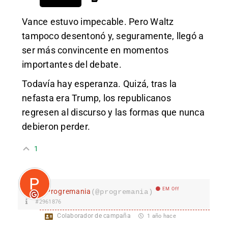
Vance estuvo impecable. Pero Waltz
tampoco desentonó y, seguramente, llegó a
ser más convincente en momentos
importantes del debate.
Todavía hay esperanza. Quizá, tras la
nefasta era Trump, los republicanos
regresen al discurso y las formas que nunca
debieron perder.
1
EM Off
Progremania
(@progremania)
#2961876
Colaborador de campaña
1 año hace