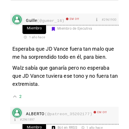
EM Off
#2961900
Guille
(@gumer_16)
Miembro
Miembro de Ejecutiva
1 año hace
Esperaba que JD Vance fuera tan malo que
me ha sorprendido todo en él, para bien.
Walz sabía que ganaría pero no esperaba
que JD Vance tuviera ese tono y no fuera tan
extremista.
2
EM Off
ALBERTO
(@patreon_35202177)
#2961897
Miembro
Bot en RRSS
1 año hace