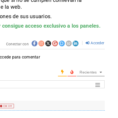
que si no se cumplen conllevan la
e la web.
iones de sus usuarios.
 consigue acceso exclusivo a los paneles.
Acceder
Conectar con
accede para comentar
Recientes
EM Off