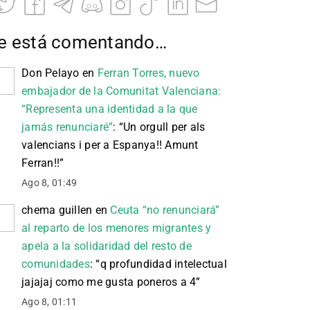
e está comentando…
Don Pelayo
en
Ferran Torres, nuevo
embajador de la Comunitat Valenciana:
“Representa una identidad a la que
jamás renunciaré”
: “
Un orgull per als
valencians i per a Espanya!! Amunt
Ferran!!
”
Ago 8, 01:49
chema guillen
en
Ceuta “no renunciará”
al reparto de los menores migrantes y
apela a la solidaridad del resto de
comunidades
: “
q profundidad intelectual
jajajaj como me gusta poneros a 4
”
Ago 8, 01:11