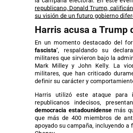
la campaña electoral. En este even
republicano, Donald Trump, calificá
su visión de un futuro gobierno dife
Harris acusa a Trump 
En un momento destacado del for
fascista’
, respaldando su declar
militares que sirvieron bajo la admi
Mark Milley y John Kelly. La vic
militares, que han criticado duram
definir su carácter y comportamient
Harris utilizó este ataque para
republicanos indecisos, prese
democracia estadounidense
más que
que más de 400 miembros de anter
apoyado su campaña, incluyendo a f