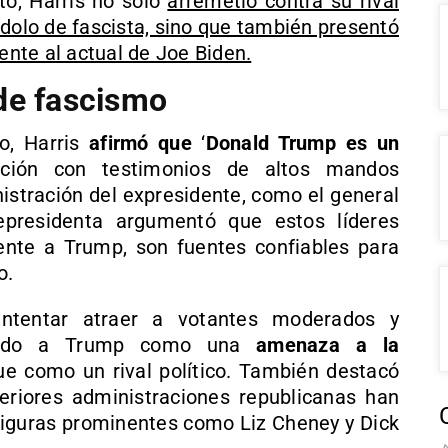
to, Harris no solo
arremetió contra su rival
ndolo de fascista, sino que también presentó
rente al actual de Joe Biden.
de fascismo
o, Harris
afirmó
que
‘
Donald Trump es un
ación con testimonios de altos mandos
nistración del expresidente, como el general
epresidenta argumentó que estos líderes
ente a Trump, son fuentes confiables para
o.
 intentar atraer a votantes moderados y
ntando a Trump como una
amenaza a la
 como un rival político. También destacó
iores administraciones republicanas han
iguras prominentes como Liz Cheney y Dick