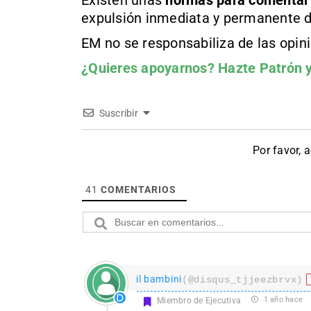
Existen unas
normas
para comentar
expulsión inmediata y permanente d
EM no se responsabiliza de las opin
¿Quieres apoyarnos?
Hazte Patrón
y
Suscribir
Por favor, 
41
COMENTARIOS
il bambini
(@disqus_tjjeezbrvx)
1 año hace
Miembro de Ejecutiva