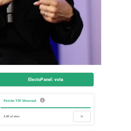
ElectoPanel: vota
Patrón VIP Mensual
3,5€ al mes
Ir