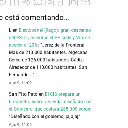
e está comentando…
I.
en
Electopanel (9ago): gran descenso
del PSOE, mientras el PP cede y Vox se
acerca al 20%
: “
Jerez de la Frontera:
Más de 213.000 habitantes. Algeciras:
Cerca de 126.000 habitantes. Cádiz:
Alrededor de 110.000 habitantes. San
Fernando:…
”
Ago 9, 11:09
San Pito Pato
en
El CIS prepara un
barómetro sobre vivienda, diseñado con
el Gobierno, que costará 288.000 euros
:
“
Diseñado con el gobierno, jajajaj
”
Ago 9, 11:06