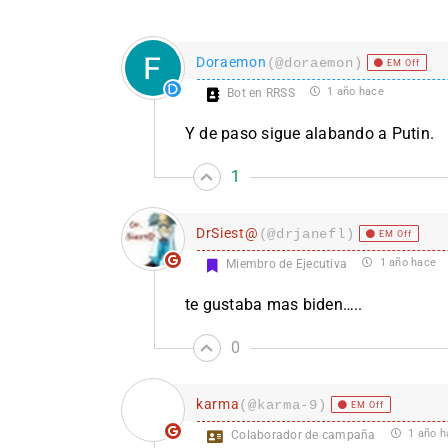
Doraemon
(@doraemon)
EM Off
1 año hace
Bot en RRSS
Y de paso sigue alabando a Putin.
1
DrSiest@
(@drjanefl)
EM Off
1 año hace
Miembro de Ejecutiva
te gustaba mas biden…..
0
karma
(@karma-9)
EM Off
1 año h
Colaborador de campaña