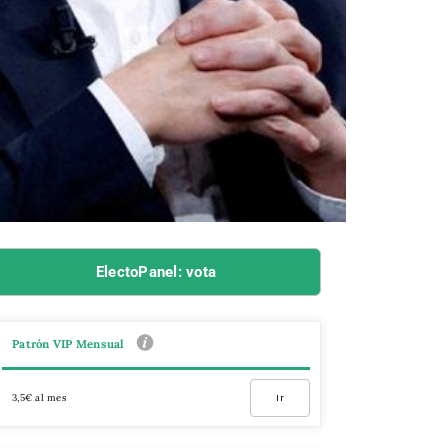
ElectoPanel: vota
Patrón VIP Mensual
3,5€ al mes
Ir