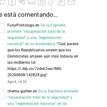
e está comentando…
FuturPolitologo
en
De la Espriella
promete “recuperación total de la
seguridad” y una “regeneración
nacional” en su investidura
: “
Casi parece
que los Republicanos ansíen que los
Demócratas arrasen aún más todavía en
las midterms lol:
https://i.ibb.co/7x4nk2sw/IMG-
20260808-142828.jpg
”
Ago 8, 16:29
chema guillen
en
De la Espriella promete
“recuperación total de la seguridad” y
una “regeneración nacional” en su