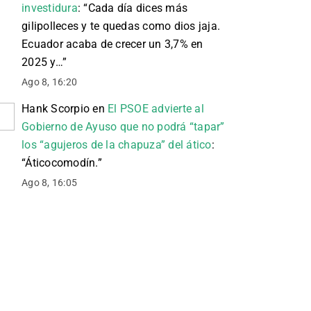
investidura
: “
Cada día dices más
gilipolleces y te quedas como dios jaja.
Ecuador acaba de crecer un 3,7% en
2025 y…
”
Ago 8, 16:20
Hank Scorpio
en
El PSOE advierte al
Gobierno de Ayuso que no podrá “tapar”
los “agujeros de la chapuza” del ático
:
“
Áticocomodín.
”
Ago 8, 16:05