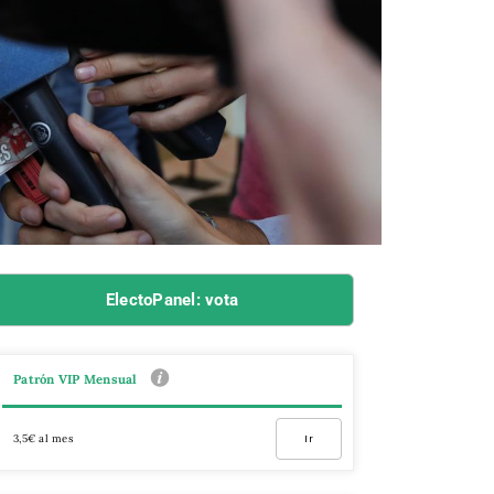
ElectoPanel: vota
Patrón VIP Mensual
3,5€ al mes
Ir