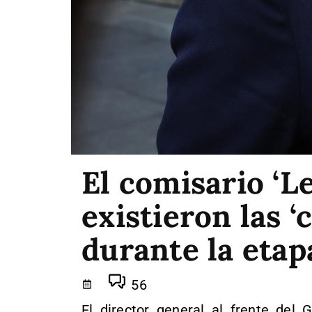
El comisario ‘L
existieron las ‘
durante la etap
56
El director general al frente del 