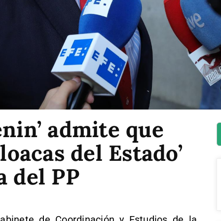
enin’ admite que
cloacas del Estado’
a del PP
Gabinete de Coordinación y Estudios de la