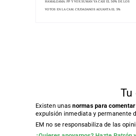
HAMALGAMA: PP Y VOX SUMAN YA CASI EL 50% DE LOS
VOTOS EN LA CAM. CIUDADANOS AGUANTA EL 5%
Tu 
Existen unas
normas
para comentar
expulsión inmediata y permanente d
EM no se responsabiliza de las opin
¿Quieres apoyarnos?
Hazte Patrón
y