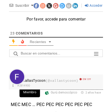
Suscribir
Acceder
Por favor, accede para comentar
23
COMENTARIOS
Recientes
EM Off
XallasTycoon
(@xallastycoon)
#2814900
Miembro
Gurú demoscópico
2 años hace
MEC MEC … PEC PEC PEC PEC PEC PEC