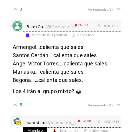
3
Ver respuestas
(2)
EM Off
#2814825
BlackOut
(@blackout)
Miembro de Ejecutiva
2 años hace
Armengol…calienta que sales.
Santos Cerdán… calienta que sales
Ángel Víctor Torres….calienta que sales.
Marlaska… calienta que sales.
Begoña……calienta que sales.
Los 4 irán al grupo mixto?
😀
5
Ver respuestas
(3)
EM Off
#2814818
aanodino
(@aanodino_)
Miembro
Líder político
2 años hace