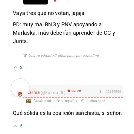
Vaya tres que no votan, jajaja
PD: muy mal BNG y PNV apoyando a
Marlaska, más deberían aprender de CC y
Junts.
Último editado 2 años hace por aanodino
2
EM Off
#2814804
karma
(@karma-9)
Colaborador de campaña
2 años hace
Qué sólida es la coalición sanchista, si señor.
5