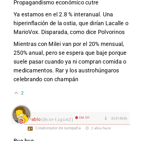
Propagandismo económico cutre
Ya estamos en el 2.8 % interanual. Una
hiperinflación de la ostia, que dirían Lacalle o
MarioVox. Disparada, como dice Polvorinos
Mientras con Milei van por el 20% mensual,
250% anual, pero se espera que baje porque
suele pasar cuando ya ni compran comida o
medicamentos. Rar y los austrohúngaros
celebrando con champán
2
EM Off
#2814886
Pablo
(@cortigim2)
Colaborador de campaña
2 años hace
Bye bye.