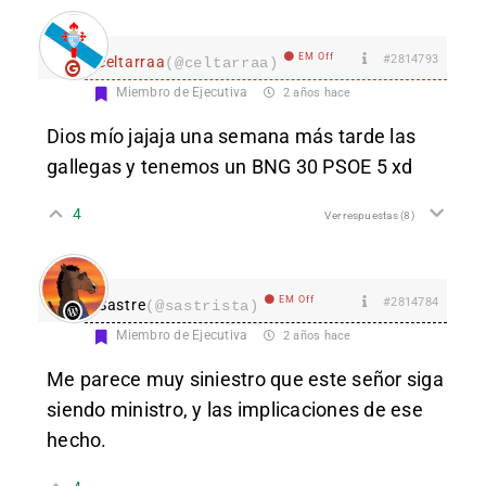
EM Off
#2814793
celtarraa
(@celtarraa)
Miembro de Ejecutiva
2 años hace
Dios mío jajaja una semana más tarde las
gallegas y tenemos un BNG 30 PSOE 5 xd
4
Ver respuestas
(8)
EM Off
#2814784
Sastre
(@sastrista)
Miembro de Ejecutiva
2 años hace
Me parece muy siniestro que este señor siga
siendo ministro, y las implicaciones de ese
hecho.