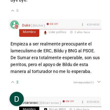
0
EM Off
#2814850
Duke
(@duke)
Miembro
Líder político
2 años hace
Empieza a ser realmente preocupante el
lameculismo de ERC, Bildu y BNG al PSOE.
De Sumar era totalmente esperable, son sus
perritos, pero el apoyo de Bildu de esta
manera al torturador no me lo esperaba.
2
Ver respuestas
(1)
EM Off
#2814833
Dcaravac
(@dcaravac)
Miembro
Bot en RRSS
2 años hace