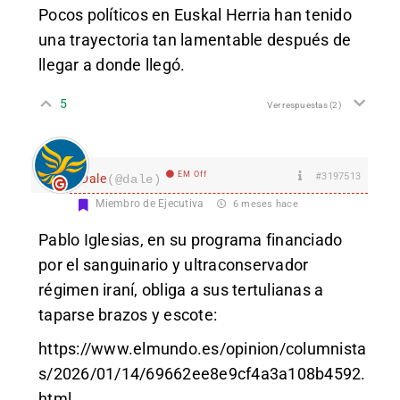
Pocos políticos en Euskal Herria han tenido
una trayectoria tan lamentable después de
llegar a donde llegó.
5
Ver respuestas
(2)
EM Off
#3197513
Dale
(@dale)
Miembro de Ejecutiva
6 meses hace
Pablo Iglesias, en su programa financiado
por el sanguinario y ultraconservador
régimen iraní, obliga a sus tertulianas a
taparse brazos y escote:
https://www.elmundo.es/opinion/columnista
s/2026/01/14/69662ee8e9cf4a3a108b4592.
html