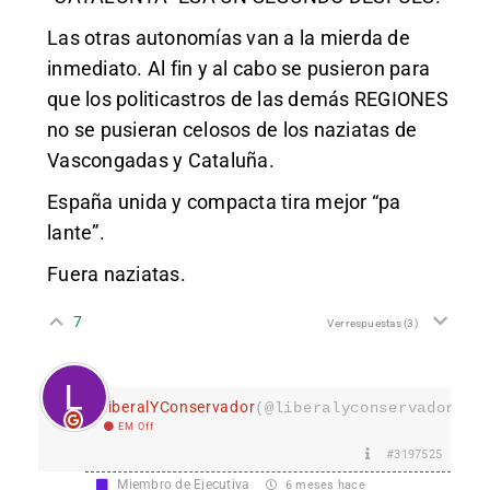
Las otras autonomías van a la mierda de
inmediato. Al fin y al cabo se pusieron para
que los politicastros de las demás REGIONES
no se pusieran celosos de los naziatas de
Vascongadas y Cataluña.
España unida y compacta tira mejor “pa
lante”.
Fuera naziatas.
7
Ver respuestas
(3)
LiberalYConservador
(@liberalyconservador133
EM Off
#3197525
Miembro de Ejecutiva
6 meses hace