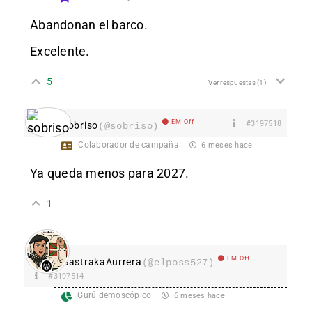
Abandonan el barco.
Excelente.
5
Ver respuestas
(1)
EM Off
#3197518
sobriso
(@sobriso)
Colaborador de campaña
6 meses hace
Ya queda menos para 2027.
1
EM Off
SastrakaAurrera
(@elposs527)
#3197514
Gurú demoscópico
6 meses hace