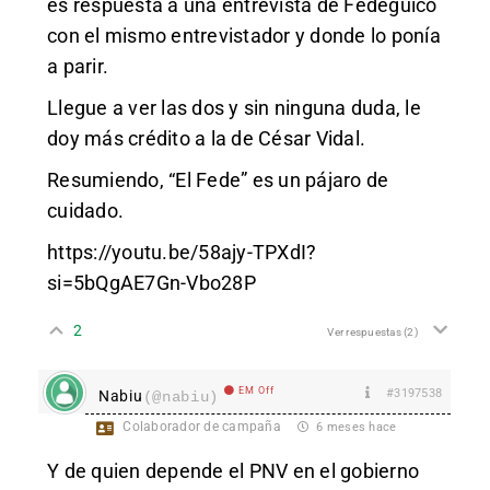
es respuesta a una entrevista de Fedeguico
con el mismo entrevistador y donde lo ponía
a parir.
Llegue a ver las dos y sin ninguna duda, le
doy más crédito a la de César Vidal.
Resumiendo, “El Fede” es un pájaro de
cuidado.
https://youtu.be/58ajy-TPXdI?
si=5bQgAE7Gn-Vbo28P
2
Ver respuestas
(2)
EM Off
#3197538
Nabiu
(@nabiu)
Colaborador de campaña
6 meses hace
Y de quien depende el PNV en el gobierno