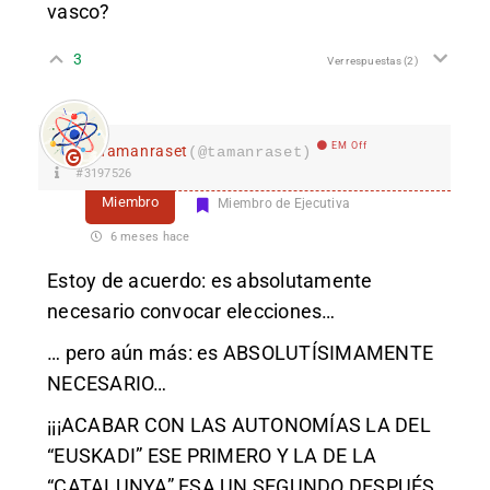
vasco?
3
Ver respuestas
(2)
EM Off
Tamanraset
(@tamanraset)
#3197526
Miembro
Miembro de Ejecutiva
6 meses hace
Estoy de acuerdo: es absolutamente
necesario convocar elecciones…
… pero aún más: es ABSOLUTÍSIMAMENTE
NECESARIO…
¡¡¡ACABAR CON LAS AUTONOMÍAS LA DEL
“EUSKADI” ESE PRIMERO Y LA DE LA
“CATALUNYA” ESA UN SEGUNDO DESPUÉS.