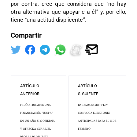
por contra, cree que considera que “no hay
otra alternativa que apoyarle a él” y, por ello,
tiene “una actitud displicente”.
Compartir
ARTÍCULO
ARTÍCULO
ANTERIOR
SIGUIENTE
FEIJÓO PROMETE UNA
BARBADOS: MOTTLEY
FINANCIACIÓN "JUSTA"
CONVOCA ELECCIONES
EN UN AÑO SI GOBIERNA
ANTICIPADAS PARA EL 11 DE
Y OFRECE A CCAA DEL
FEBRERO
PSOE LA PROPUESTA