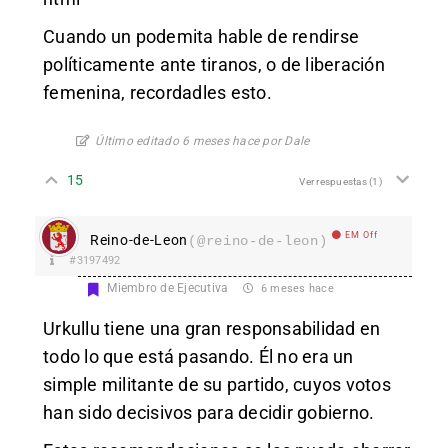
Cuando un podemita hable de rendirse
políticamente ante tiranos, o de liberación
femenina, recordadles esto.
Último editado 6 meses hace por Dale
15
Ver respuestas
(1)
EM Off
Reino-de-Leon
(@reino-de-leon)
#3197492
Miembro de Ejecutiva
6 meses hace
Urkullu tiene una gran responsabilidad en
todo lo que está pasando. Él no era un
simple militante de su partido, cuyos votos
han sido decisivos para decidir gobierno.