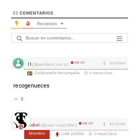
32
COMENTARIOS
Recientes
EM Off
#3197564
l l
(@pendenciero)
Colaborador de campaña
6 meses hace
recogenueces
3
EM Off
#3197549
Rebel
(@psarria1280)
Miembro
Líder político
6 meses hace