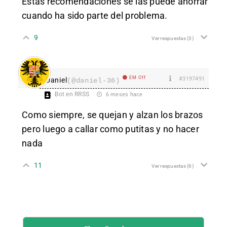
Estas recomendaciones se las puede ahorrar
cuando ha sido parte del problema.
9
Ver respuestas
(3)
EM Off
#3197491
Daniel
(@daniel-36)
Bot en RRSS
6 meses hace
Como siempre, se quejan y alzan los brazos
pero luego a callar como putitas y no hacer
nada
11
Ver respuestas
(6)