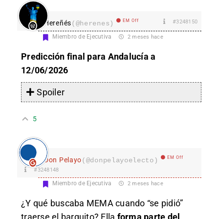
EM Off
#3248150
Hereñés
(@herenes)
Miembro de Ejecutiva
2 meses hace
Predicción final para Andalucía a
12/06/2026
Spoiler
5
EM Off
Don Pelayo
(@donpelayoelecto)
#3248148
Miembro de Ejecutiva
2 meses hace
¿Y qué buscaba MEMA cuando “se pidió”
traerse el barquito? Ella
forma parte del