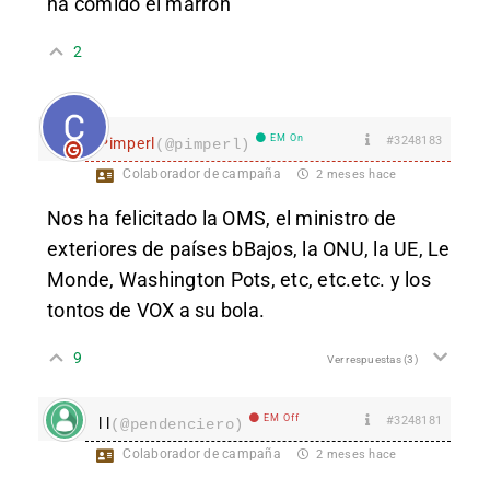
ha comido el marrón
2
EM On
#3248183
Pimperl
(@pimperl)
Colaborador de campaña
2 meses hace
Nos ha felicitado la OMS, el ministro de
exteriores de países bBajos, la ONU, la UE, Le
Monde, Washington Pots, etc, etc.etc. y los
tontos de VOX a su bola.
9
Ver respuestas
(3)
EM Off
#3248181
l l
(@pendenciero)
Colaborador de campaña
2 meses hace