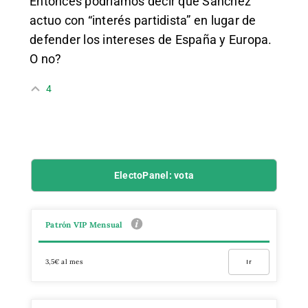
Entonces podríamos decir que Sanchez
actuo con “interés partidista” en lugar de
defender los intereses de España y Europa.
O no?
4
ElectoPanel: vota
Patrón VIP Mensual
3,5€ al mes
Ir