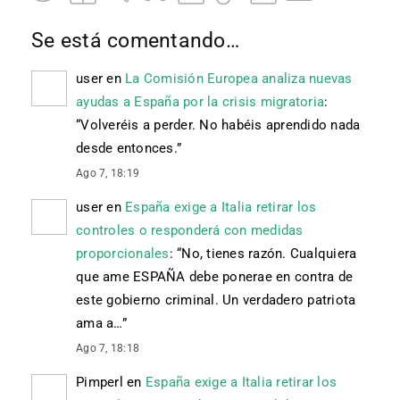
Se está comentando…
user
en
La Comisión Europea analiza nuevas
ayudas a España por la crisis migratoria
:
“
Volveréis a perder. No habéis aprendido nada
desde entonces.
”
Ago 7, 18:19
user
en
España exige a Italia retirar los
controles o responderá con medidas
proporcionales
: “
No, tienes razón. Cualquiera
que ame ESPAÑA debe ponerae en contra de
este gobierno criminal. Un verdadero patriota
ama a…
”
Ago 7, 18:18
Pimperl
en
España exige a Italia retirar los