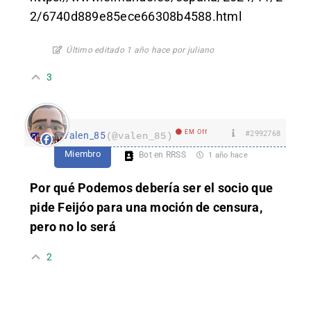
2/6740d889e85ece66308b4588.html
Último editado 1 año hace por juliano
3
EM Off
#2992768
Valen_85
(@valen_85)
Miembro
Bot en RRSS
1 año hace
Por qué Podemos debería ser el socio que
pide Feijóo para una moción de censura,
pero no lo será
2