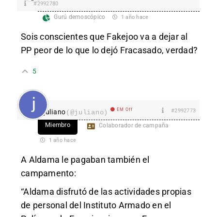
#2992780
Gurú demoscópico
1 año hace
Sois conscientes que Fakejoo va a dejar al
PP peor de lo que lo dejó Fracasado, verdad?
5
EM Off
#2992773
juliano
(@juliano)
Miembro
Colaborador de campaña
1 año hace
A Aldama le pagaban también el
campamento:
“Aldama disfrutó de las actividades propias
de personal del Instituto Armado en el