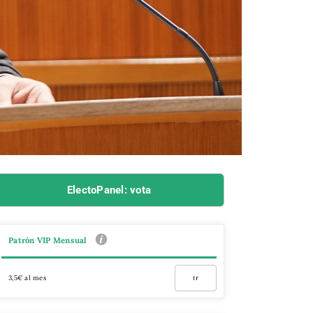
ElectoPanel: vota
Patrón VIP Mensual
3,5€ al mes
Ir