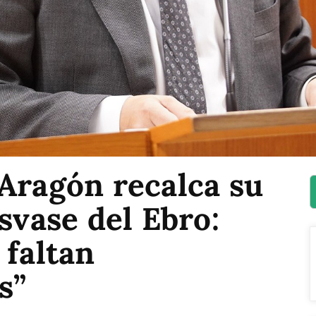
Aragón recalca su
asvase del Ebro:
 faltan
s”