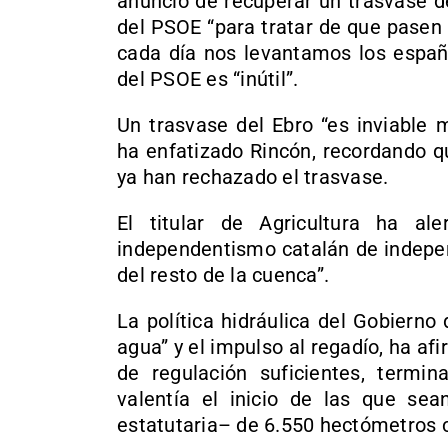
anuncio de recuperar un trasvase d
del PSOE “para tratar de que pasen
cada día nos levantamos los español
del PSOE es “inútil”.
Un trasvase del Ebro “es inviable 
ha enfatizado Rincón, recordando q
ya han rechazado el trasvase.
El titular de Agricultura ha ale
independentismo catalán de indepen
del resto de la cuenca”.
La política hidráulica del Gobierno
agua” y el impulso al regadío, ha af
de regulación suficientes, termin
valentía el inicio de las que sea
estatutaria– de 6.550 hectómetros 