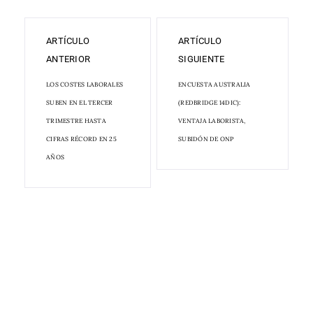
ARTÍCULO
ARTÍCULO
ANTERIOR
SIGUIENTE
LOS COSTES LABORALES
ENCUESTA AUSTRALIA
SUBEN EN EL TERCER
(REDBRIDGE 14DIC):
TRIMESTRE HASTA
VENTAJA LABORISTA,
CIFRAS RÉCORD EN 25
SUBIDÓN DE ONP
AÑOS