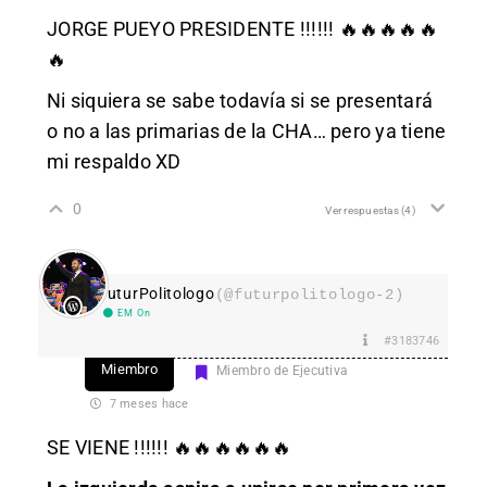
JORGE PUEYO PRESIDENTE !!!!!! 🔥🔥🔥🔥🔥
🔥
Ni siquiera se sabe todavía si se presentará
o no a las primarias de la CHA… pero ya tiene
mi respaldo XD
0
Ver respuestas
(4)
FuturPolitologo
(@futurpolitologo-2)
EM On
#3183746
Miembro
Miembro de Ejecutiva
7 meses hace
SE VIENE !!!!!! 🔥🔥🔥🔥🔥🔥