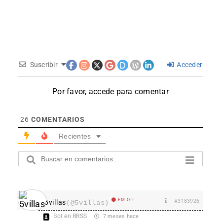
Suscribir
Acceder
Por favor, accede para comentar
26
COMENTARIOS
Recientes
EM Off
#3183926
5villas
(@5villas)
Bot en RRSS
7 meses hace