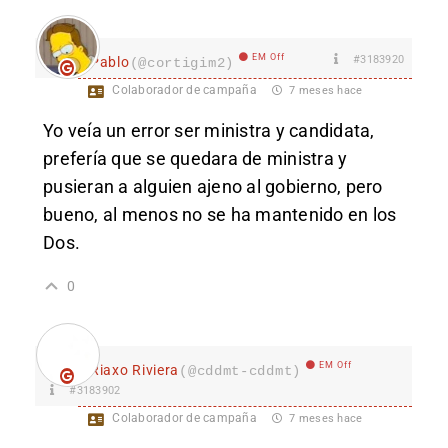
EM Off
#3183920
Pablo
(@cortigim2)
Colaborador de campaña
7 meses hace
Yo veía un error ser ministra y candidata,
prefería que se quedara de ministra y
pusieran a alguien ajeno al gobierno, pero
bueno, al menos no se ha mantenido en los
Dos.
0
EM Off
Riaxo Riviera
(@cddmt-cddmt)
#3183902
Colaborador de campaña
7 meses hace