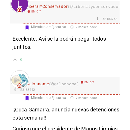
LiberalYConservador
(@liberalyconservador133
EM Off
#3183743
Miembro de Ejecutiva
7 meses hace
Excelente. Así se la podrán pegar todos
juntitos.
8
EM Off
Galonnome
(@galonnome)
#3183742
Miembro de Ejecutiva
7 meses hace
¡¡Cuca Gamarra, anuncia nuevas detenciones
esta semana!!
Curioso que el presidente de Manos Limpias,