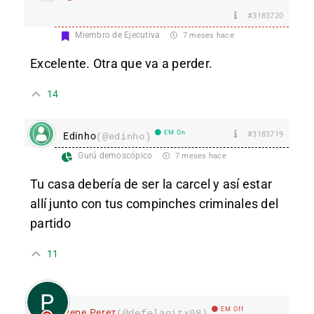
#3183720
Miembro de Ejecutiva
7 meses hace
Excelente. Otra que va a perder.
14
EM On
#3183719
Edinho
(@edinho)
Gurú demoscópico
7 meses hace
Tu casa debería de ser la carcel y así estar
allí junto con tus compinches criminales del
partido
11
EM Off
Pepe Perez
(@defelanitx98)