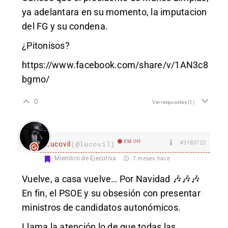
ya adelantara en su momento, la imputacion
del FG y su condena.
¿Pitonisos?
https://www.facebook.com/share/v/1AN3c8
bgmo/
0
Ver respuestas
(1)
EM Off
#3183722
Lucovil
(@lucovil)
Miembro de Ejecutiva
7 meses hace
Vuelve, a casa vuelve… Por Navidad 🎶🎶🎶
En fin, el PSOE y su obsesión con presentar
ministros de candidatos autonómicos.
Llama la atención lo de que todas las