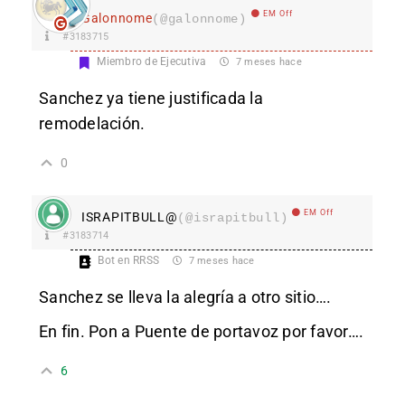
EM Off
Galonnome
(@galonnome)
#3183715
Miembro de Ejecutiva
7 meses hace
Sanchez ya tiene justificada la
remodelación.
0
EM Off
ISRAPITBULL@
(@israpitbull)
#3183714
Bot en RRSS
7 meses hace
Sanchez se lleva la alegría a otro sitio….
En fin. Pon a Puente de portavoz por favor….
6