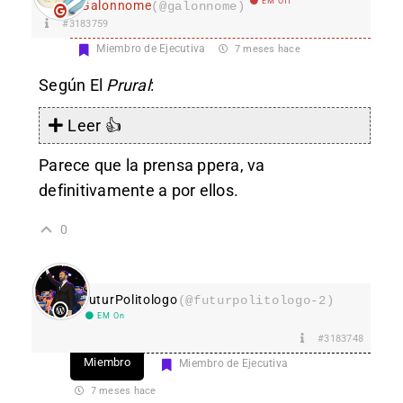
EM Off
Galonnome
(@galonnome)
#3183759
Miembro de Ejecutiva
7 meses hace
Según El
Prural
:
Leer 👍
Parece que la prensa ppera, va
definitivamente a por ellos.
0
FuturPolitologo
(@futurpolitologo-2)
EM On
#3183748
Miembro
Miembro de Ejecutiva
7 meses hace