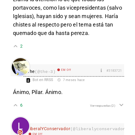
portavoces, como las vicepresidentas (salvo
Iglesias), hayan sido y sean mujeres. Haría
chistes al respecto pero el tema está tan
quemado que da hasta pereza.
2
EM Off
#3183721
The
(@the-3)
Bot en RRSS
7 meses hace
Ánimo, Pilar. Ánimo.
6
Ver respuestas
(2)
LiberalYConservador
(@liberalyconservador133
EM Off