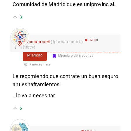
Comunidad de Madrid que es uniprovincial.
3
EM Off
Tamanraset
(@tamanraset)
#3183770
Miembro
Miembro de Ejecutiva
7 meses hace
Le recomiendo que contrate un buen seguro
antiesnaframientos…
…lo va a necesitar.
6