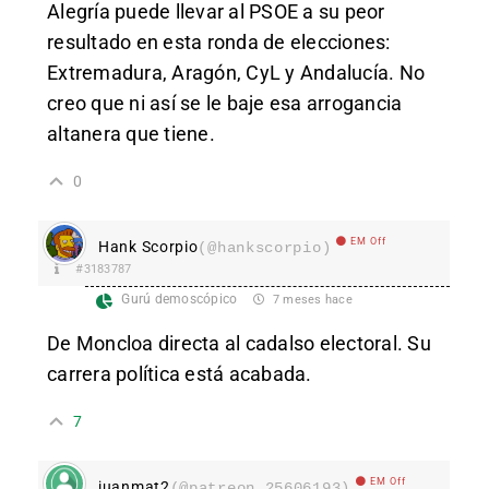
Alegría puede llevar al PSOE a su peor
resultado en esta ronda de elecciones:
Extremadura, Aragón, CyL y Andalucía. No
creo que ni así se le baje esa arrogancia
altanera que tiene.
0
EM Off
Hank Scorpio
(@hankscorpio)
#3183787
Gurú demoscópico
7 meses hace
De Moncloa directa al cadalso electoral. Su
carrera política está acabada.
7
EM Off
juanmat2
(@patreon_25606193)