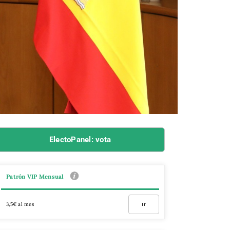
ElectoPanel: vota
Patrón VIP Mensual
3,5€ al mes
Ir