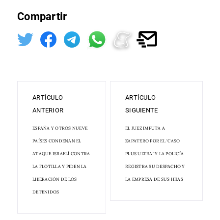
Compartir
ARTÍCULO
ARTÍCULO
ANTERIOR
SIGUIENTE
ESPAÑA Y OTROS NUEVE
EL JUEZ IMPUTA A
PAÍSES CONDENAN EL
ZAPATERO POR EL 'CASO
ATAQUE ISRAELÍ CONTRA
PLUS ULTRA' Y LA POLICÍA
LA FLOTILLA Y PIDEN LA
REGISTRA SU DESPACHO Y
LIBERACIÓN DE LOS
LA EMPRESA DE SUS HIJAS
DETENIDOS