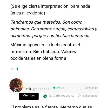
(Se elige cierta interpretación, para nada
única ni evidente)
Tendremos que matarlos. Son como
animales. Cortaremos agua, combustibles y
alimentos, porque son bestias humanas
Máximo apoyo en la lucha contra el
terrorismo. Bien hablado. Valores
occidentales en plena forma
4
EM On
#2728647
Tüstü
(@triosse)
Miembro
Gurú demoscópico
2 años hace
El problema es la fuente. Me temo que se