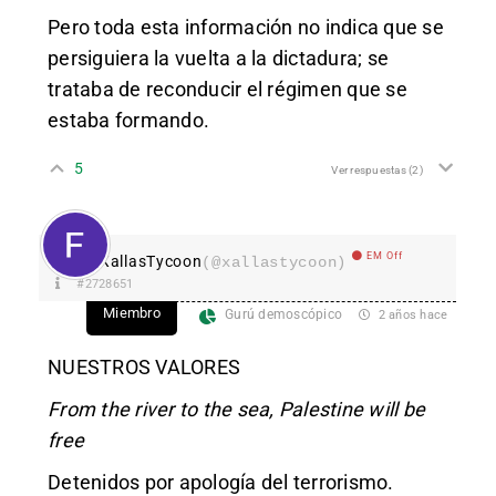
Pero toda esta información no indica que se
persiguiera la vuelta a la dictadura; se
trataba de reconducir el régimen que se
estaba formando.
5
Ver respuestas
(2)
EM Off
XallasTycoon
(@xallastycoon)
#2728651
Miembro
Gurú demoscópico
2 años hace
NUESTROS VALORES
From the river to the sea, Palestine will be
free
Detenidos por apología del terrorismo.