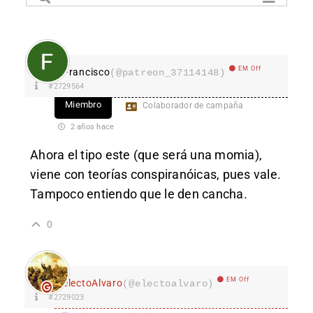
EM Off
Francisco
(@patreon_37114148)
#2729564
Miembro
Colaborador de campaña
2 años hace
Ahora el tipo este (que será una momia),
viene con teorías conspiranóicas, pues vale.
Tampoco entiendo que le den cancha.
0
EM Off
electoAlvaro
(@electoalvaro)
#2729023