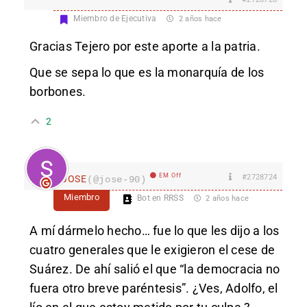
Miembro de Ejecutiva
2 años hace
Gracias Tejero por este aporte a la patria.
Que se sepa lo que es la monarquía de los
borbones.
2
EM Off
#2728724
JOSE
(@jose-90)
Miembro
Bot en RRSS
2 años hace
A mí dármelo hecho… fue lo que les dijo a los
cuatro generales que le exigieron el cese de
Suárez. De ahí salió el que “la democracia no
fuera otro breve paréntesis”. ¿Ves, Adolfo, el