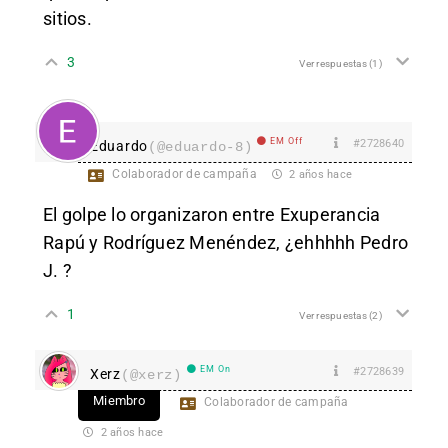
sitios.
3
Ver respuestas
(1)
EM Off
#2728640
Eduardo
(@eduardo-8)
Colaborador de campaña
2 años hace
El golpe lo organizaron entre
Exuperancia
Rapú y Rodríguez Menéndez, ¿ehhhhh Pedro
J. ?
1
Ver respuestas
(2)
EM On
#2728639
Xerz
(@xerz)
Miembro
Colaborador de campaña
2 años hace