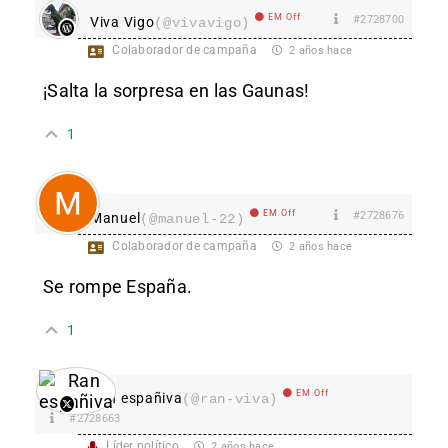
EM Off
#2728700
Viva Vigo
(@vivavigo)
Colaborador de campaña
2 años hace
¡Salta la sorpresa en las Gaunas!
1
EM Off
#2728676
Manuel
(@manuel-22)
Colaborador de campaña
2 años hace
Se rompe España.
1
EM Off
Ran españiva
(@ran-viva)
#2728663
Líder político
2 años hace