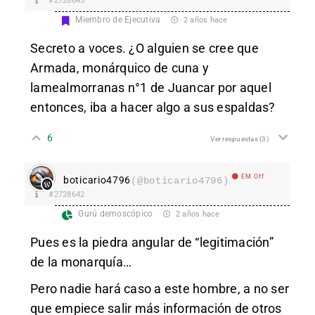
#2728643
Miembro de Ejecutiva
2 años hace
Secreto a voces. ¿O alguien se cree que
Armada, monárquico de cuna y
lamealmorranas n°1 de Juancar por aquel
entonces, iba a hacer algo a sus espaldas?
6
Ver respuestas
(3)
EM Off
boticario4796
(@boticario4796)
#2728642
Gurú demoscópico
2 años hace
Pues es la piedra angular de “legitimación”
de la monarquía…
Pero nadie hará caso a este hombre, a no ser
que empiece salir más información de otros