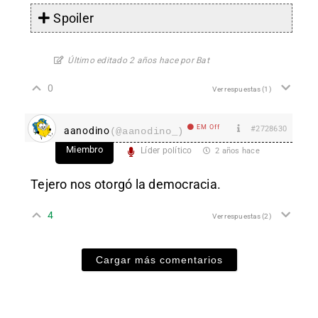
Spoiler
Último editado 2 años hace por Bat
0
Ver respuestas
(1)
EM Off
#2728630
aanodino
(@aanodino_)
Miembro
Líder político
2 años hace
Tejero nos otorgó la democracia.
4
Ver respuestas
(2)
Cargar más comentarios