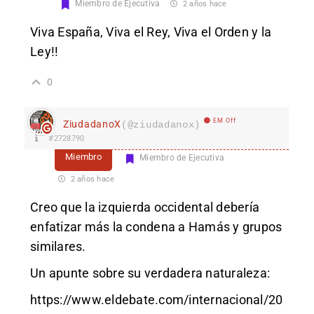
Miembro de Ejecutiva
2 años hace
Viva España, Viva el Rey, Viva el Orden y la
Ley!!
0
EM Off
ZiudadanoX
(@ziudadanox)
#2728790
Miembro
Miembro de Ejecutiva
2 años hace
Creo que la izquierda occidental debería
enfatizar más la condena a Hamás y grupos
similares.
Un apunte sobre su verdadera naturaleza:
https://www.eldebate.com/internacional/20