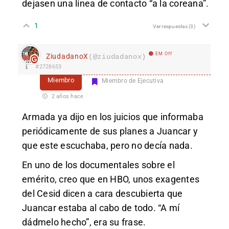
dejasen una línea de contacto “a la coreana”.
1
Ver respuestas
(3)
EM Off
ZiudadanoX
(@ziudadanox)
#2728653
Miembro
Miembro de Ejecutiva
2 años hace
Armada ya dijo en los juicios que informaba
periódicamente de sus planes a Juancar y
que este escuchaba, pero no decía nada.
En uno de los documentales sobre el
emérito, creo que en HBO, unos exagentes
del Cesid dicen a cara descubierta que
Juancar estaba al cabo de todo. “A mí
dádmelo hecho”, era su frase.