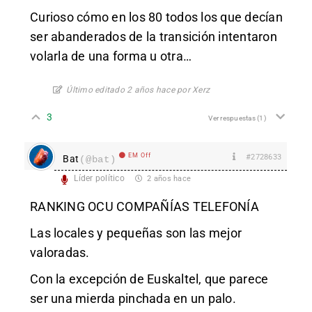
Curioso cómo en los 80 todos los que decían
ser abanderados de la transición intentaron
volarla de una forma u otra…
Último editado 2 años hace por Xerz
3
Ver respuestas
(1)
EM Off
#2728633
Bat
(@bat)
Líder político
2 años hace
RANKING OCU COMPAÑÍAS TELEFONÍA
Las locales y pequeñas son las mejor
valoradas.
Con la excepción de Euskaltel, que parece
ser una mierda pinchada en un palo.