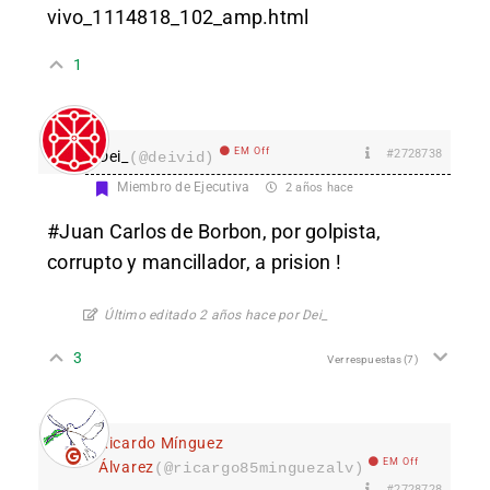
vivo_1114818_102_amp.html
1
EM Off
#2728738
Dei_
(@deivid)
Miembro de Ejecutiva
2 años hace
#Juan Carlos de Borbon, por golpista,
corrupto y mancillador, a prision !
Último editado 2 años hace por Dei_
3
Ver respuestas
(7)
Ricardo Mínguez
EM Off
Álvarez
(@ricargo85minguezalv)
#2728728