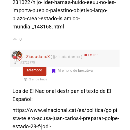
231022/hijo-lider-hamas-huido-eeuu-no-les-
importa-pueblo-palestino-objetivo-largo-
plazo-crear-estado-islamico-
mundial_148168.html
0
EM Off
ZiudadanoX
(@ziudadanox)
#2728775
Miembro
Miembro de Ejecutiva
2 años hace
Los de El Nacional destripan el texto de El
Español:
https://www.elnacional.cat/es/politica/golpi
sta-tejero-acusa-juan-carlos-i-preparar-golpe-
estado-23-f-jodi-