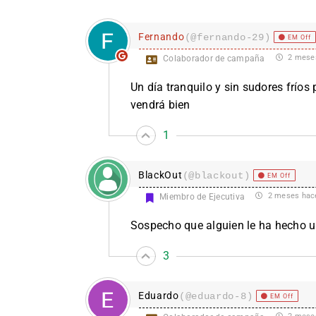
Fernando
(@fernando-29)
EM Off
2 mese
Colaborador de campaña
Un día tranquilo y sin sudores fríos
vendrá bien
1
BlackOut
(@blackout)
EM Off
2 meses hac
Miembro de Ejecutiva
Sospecho que alguien le ha hecho un
3
Eduardo
(@eduardo-8)
EM Off