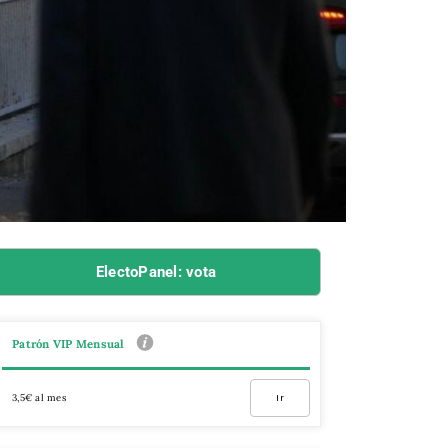
ElectoPanel: vota
Patrón VIP Mensual
3,5€ al mes
Ir