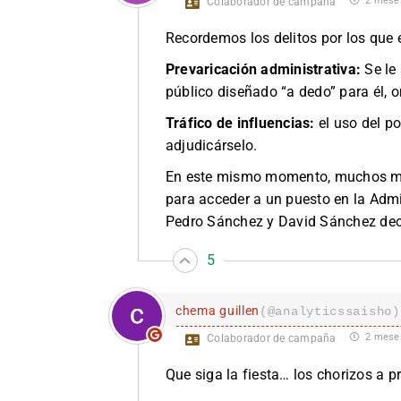
2 mese
Colaborador de campaña
Recordemos los delitos por los que
Prevaricación administrativa:
Se le
público diseñado “a dedo” para él, o
Tráfico de influencias:
el uso del po
adjudicárselo.
En este mismo momento, muchos mil
para acceder a un puesto en la Admi
Pedro Sánchez y David Sánchez decid
5
chema guillen
(@analyticssaisho)
2 mese
Colaborador de campaña
Que siga la fiesta… los chorizos a pr