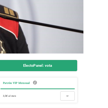
ElectoPanel: vota
Patrón VIP Mensual
3,5€ al mes
Ir