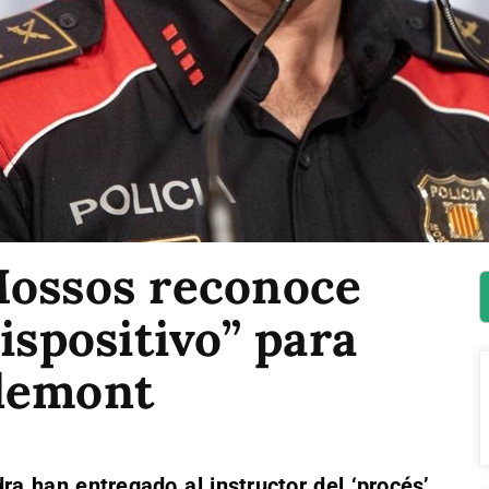
Mossos reconoce
ispositivo” para
demont
a han entregado al instructor del ‘procés’,