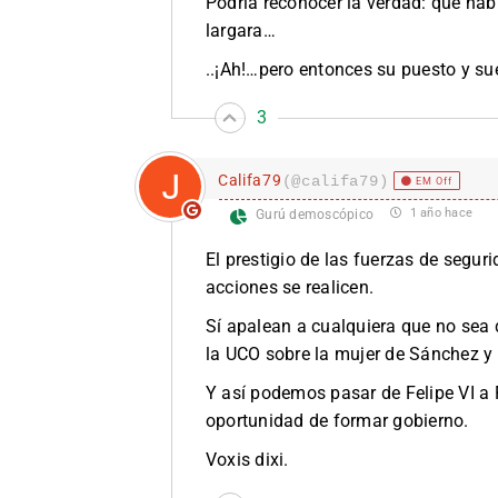
Podría reconocer la verdad: que hab
largara…
..¡Ah!…pero entonces su puesto y sue
3
Califa79
(@califa79)
EM Off
1 año hace
Gurú demoscópico
El prestigio de las fuerzas de segu
acciones se realicen.
Sí apalean a cualquiera que no sea 
la UCO sobre la mujer de Sánchez y
Y así podemos pasar de Felipe VI a 
oportunidad de formar gobierno.
Voxis dixi.