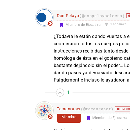
Don Pelayo
(@donpelayoelecto)
1 año hace
Miembro de Ejecutiva
¿Todavía le están dando vueltas a 
coordinaron todos los cuerpos polic
instrucciones recibidas tanto desde e
homóloga de ésta en el gobierno ca
bastante dejándolo sin el poder… L
dando pasos ya demasiado descarad
Puigdemont e incluso le ayudaron a 
1
Tamanraset
(@tamanraset)
EM Of
Miembro
Miembro de Ejecutiva