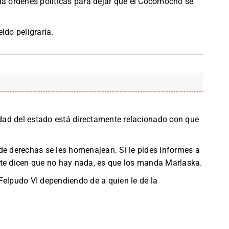
ía órdenes políticas para dejar que el Cocomocho se
ldo peligraría.
ridad del estado está directamente relacionado con que
de derechas se les homenajean. Si le pides informes a
 te dicen que no hay nada, es que los manda Marlaska.
Felpudo VI dependiendo de a quien le dé la