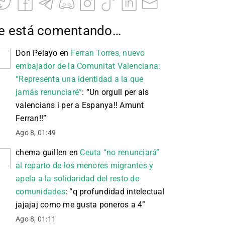
e está comentando…
Don Pelayo
en
Ferran Torres, nuevo
embajador de la Comunitat Valenciana:
“Representa una identidad a la que
jamás renunciaré”
: “
Un orgull per als
valencians i per a Espanya!! Amunt
Ferran!!
”
Ago 8, 01:49
chema guillen
en
Ceuta “no renunciará”
al reparto de los menores migrantes y
apela a la solidaridad del resto de
comunidades
: “
q profundidad intelectual
jajajaj como me gusta poneros a 4
”
Ago 8, 01:11