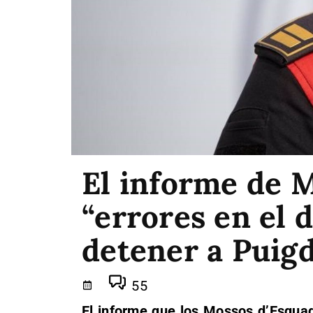
El informe de 
“errores en el d
detener a Puig
55
El informe que los Mossos d’Esquadr