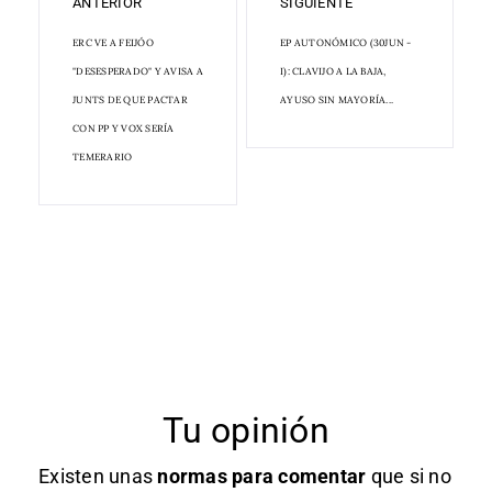
ANTERIOR
SIGUIENTE
ERC VE A FEIJÓO
EP AUTONÓMICO (30JUN -
"DESESPERADO" Y AVISA A
I): CLAVIJO A LA BAJA,
JUNTS DE QUE PACTAR
AYUSO SIN MAYORÍA...
CON PP Y VOX SERÍA
TEMERARIO
Tu opinión
Existen unas
normas
para comentar
que si no