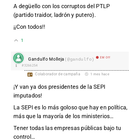
A degüello con los corruptos del PTLP
(partido traidor, ladrón y putero).
¡¡Con todos!!
1
EM Off
Gandulfo Molleja
(@gandulfo)
#3266254
Colaborador de campaña
1 mes hace
¡Y van ya dos presidentes de la SEPI
imputados!
La SEPI es lo más goloso que hay en política,
más que la mayoría de los ministerios…
Tener todas las empresas públicas bajo tu
control…