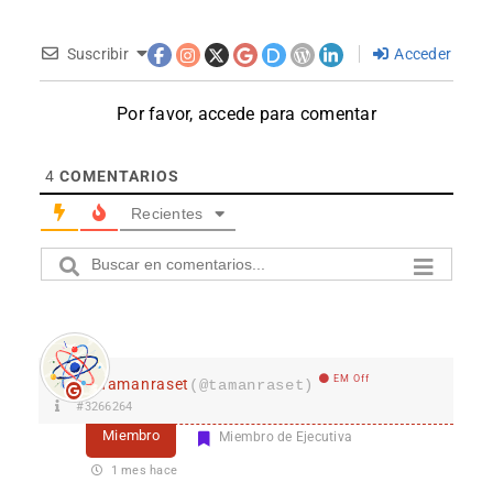
Suscribir
Acceder
Por favor, accede para comentar
4
COMENTARIOS
Recientes
EM Off
Tamanraset
(@tamanraset)
#3266264
Miembro
Miembro de Ejecutiva
1 mes hace