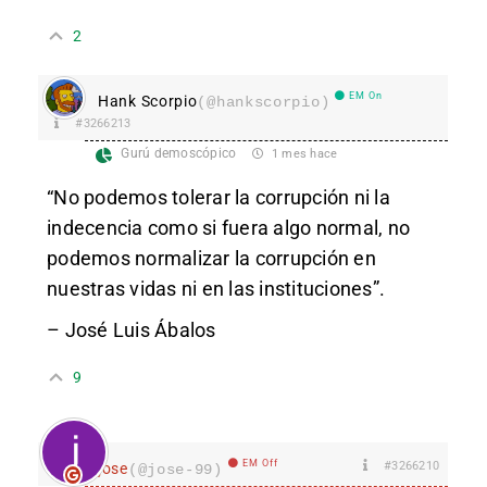
2
EM On
Hank Scorpio
(@hankscorpio)
#3266213
Gurú demoscópico
1 mes hace
“No podemos tolerar la corrupción ni la
indecencia como si fuera algo normal, no
podemos normalizar la corrupción en
nuestras vidas ni en las instituciones”.
– José Luis Ábalos
9
EM Off
#3266210
jose
(@jose-99)