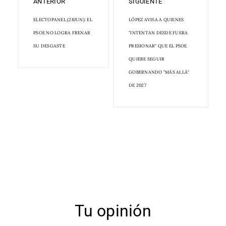
ANTERIOR
SIGUIENTE
ELECTOPANEL (28JUN): EL
LÓPEZ AVISA A QUIENES
PSOE NO LOGRA FRENAR
"INTENTAN DESDE FUERA
SU DESGASTE
PRESIONAR" QUE EL PSOE
QUIERE SEGUIR
GOBERNANDO "MÁS ALLÁ"
DE 2027
Tu opinión