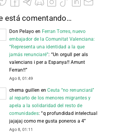
e está comentando…
Don Pelayo
en
Ferran Torres, nuevo
embajador de la Comunitat Valenciana:
“Representa una identidad a la que
jamás renunciaré”
: “
Un orgull per als
valencians i per a Espanya!! Amunt
Ferran!!
”
Ago 8, 01:49
chema guillen
en
Ceuta “no renunciará”
al reparto de los menores migrantes y
apela a la solidaridad del resto de
comunidades
: “
q profundidad intelectual
jajajaj como me gusta poneros a 4
”
Ago 8, 01:11