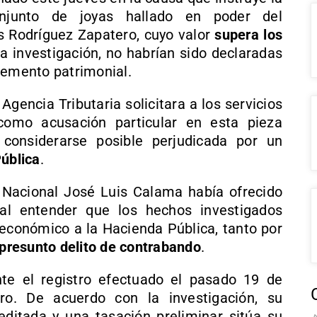
onjunto de joyas hallado en poder del
s Rodríguez Zapatero, cuyo valor
supera los
a investigación, no habrían sido declaradas
remento patrimonial.
Agencia Tributaria solicitara a los servicios
como acusación particular en esta pieza
 considerarse posible perjudicada por un
Pública
.
a Nacional José Luis Calama había ofrecido
 al entender que los hechos investigados
 económico a la Hacienda Pública, tanto por
presunto delito de contrabando
.
nte el registro efectuado el pasado 19 de
o. De acuerdo con la investigación, su
editada y una tasación preliminar sitúa su