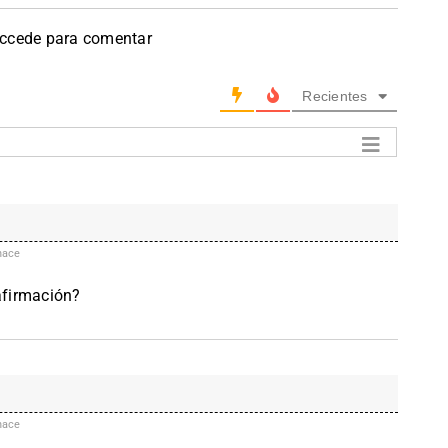
accede para comentar
Recientes
hace
 afirmación?
hace