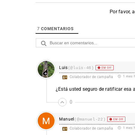
Por favor, 
7
COMENTARIOS
Luis
(@luis-46)
EM Off
1 mes 
Colaborador de campaña
¿Está usted seguro de ratificar esa
0
Manuel
(@manuel-22)
EM Off
1 mes 
Colaborador de campaña