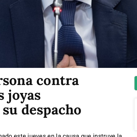
rsona contra
s joyas
 su despacho
ado este jueves en la causa que instruye la