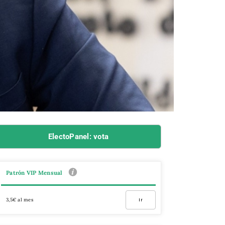
ElectoPanel: vota
Patrón VIP Mensual
3,5€ al mes
Ir