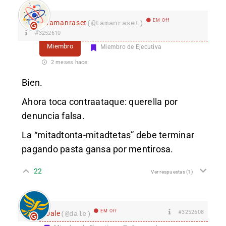
EM Off
Tamanraset
(@tamanraset)
#3252610
Miembro
Miembro de Ejecutiva
2 meses hace
Bien.
Ahora toca contraataque: querella por
denuncia falsa.
La “mitadtonta-mitadtetas” debe terminar
pagando pasta gansa por mentirosa.
22
Ver respuestas
(1)
EM Off
#3252608
Dale
(@dale)