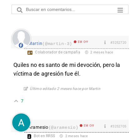
EM Off
#3252720
Martin
(@martin-3)
Colaborador de campaña
2 meses hace
Quiles no es santo de mi devoción, pero la
víctima de agresión fue él.
Último editado 2 meses hace por Martin
7
EM Off
#3252705
Aramesio
(@aramesio)
Bot en RRSS
2 meses hace