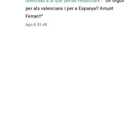
identidad a la que jamás renunciaré”
: “
Un orgull
per als valencians i per a Espanya!! Amunt
Ferran!!
”
Ago 8, 01:49