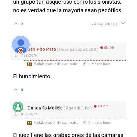
un grupo tan asqueroso como los sionistas,
no es verdad que la mayoría sean pedófilos
0
Ver respuestas
(2)
EM Off
San Pito Pato
(@sanpitopato33)
#3252676
Colaborador de campaña
2 meses hace
El hundimiento
5
EM Off
Gandulfo Molleja
(@gandulfo)
#3252673
Colaborador de campaña
2 meses hace
El juez tiene las grabaciones de las camaras