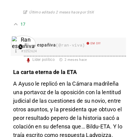
Último editado 2 meses hace por StiX
17
EM Off
Ran españiva
(@ran-viva)
#3252624
Líder político
2 meses hace
La carta eterna de la ETA
A Ayuso le replicó en la Cámara madrileña
una portavoz de la oposición con la lentitud
judicial de las cuestiones de su novio, entre
otros asuntos, y la presidenta que obtuvo el
peor resultado pepero de la historia sacó a
colación en su defensa que… Bildu-ETA. Y lo
traía escrito como respuesta Ladypizza.