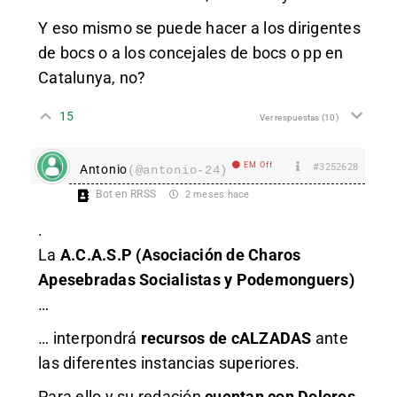
Y eso mismo se puede hacer a los dirigentes
de bocs o a los concejales de bocs o pp en
Catalunya, no?
15
Ver respuestas
(10)
EM Off
#3252628
Antonio
(@antonio-24)
Bot en RRSS
2 meses hace
.
La
A.C.A.S.P (Asociación de Charos
Apesebradas Socialistas y Podemonguers)
…
… interpondrá
recursos de cALZADAS
ante
las diferentes instancias superiores.
Para ello y su redación
cuentan con Dolores