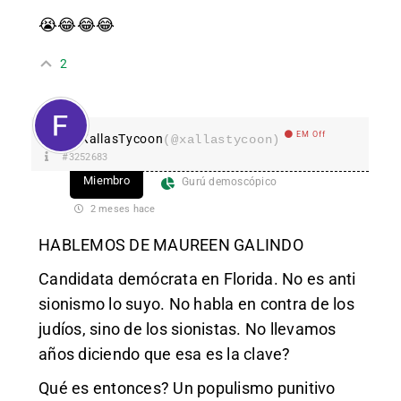
😭😂😂😂
2
EM Off
XallasTycoon
(@xallastycoon)
#3252683
Miembro
Gurú demoscópico
2 meses hace
HABLEMOS DE MAUREEN GALINDO
Candidata demócrata en Florida. No es anti
sionismo lo suyo. No habla en contra de los
judíos, sino de los sionistas. No llevamos
años diciendo que esa es la clave?
Qué es entonces? Un populismo punitivo