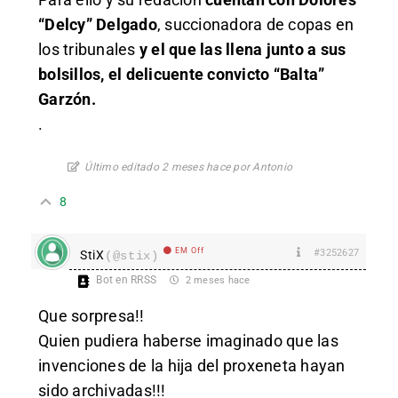
“Delcy” Delgado
, succionadora de copas en
los tribunales
y el que las llena junto a sus
bolsillos, el delicuente convicto “Balta”
Garzón.
.
Último editado 2 meses hace por Antonio
8
EM Off
#3252627
StiX
(@stix)
Bot en RRSS
2 meses hace
Que sorpresa!!
Quien pudiera haberse imaginado que las
invenciones de la hija del proxeneta hayan
sido archivadas!!!