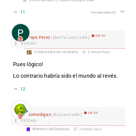
11
Ver respuestas
(5)
EM Off
Pepe Perez
(@defelanitx98)
#3252607
Colaborador de campaña
2 meses hace
Pues lógico!
Lo contrario habría sido el mundo al revés.
12
EM Off
Nomedigas
(@vicentebh)
#3252606
Miembro de Ejecutiva
2 meses hace