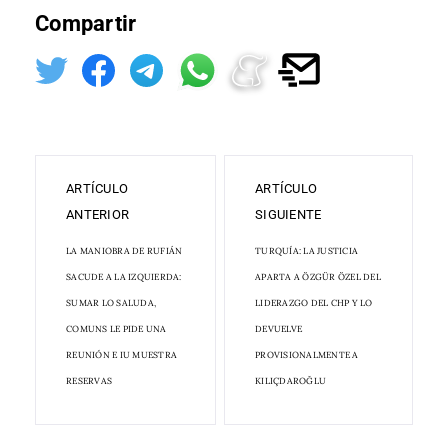
Compartir
ARTÍCULO
ARTÍCULO
ANTERIOR
SIGUIENTE
LA MANIOBRA DE RUFIÁN
TURQUÍA: LA JUSTICIA
SACUDE A LA IZQUIERDA:
APARTA A ÖZGÜR ÖZEL DEL
SUMAR LO SALUDA,
LIDERAZGO DEL CHP Y LO
COMUNS LE PIDE UNA
DEVUELVE
REUNIÓN E IU MUESTRA
PROVISIONALMENTE A
RESERVAS
KILIÇDAROĞLU