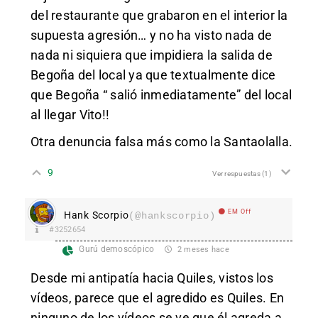
del restaurante que grabaron en el interior la
supuesta agresión… y no ha visto nada de
nada ni siquiera que impidiera la salida de
Begoña del local ya que textualmente dice
que Begoña “ salió inmediatamente” del local
al llegar Vito!!
Otra denuncia falsa más como la Santaolalla.
9
Ver respuestas
(1)
EM Off
Hank Scorpio
(@hankscorpio)
#3252654
Gurú demoscópico
2 meses hace
Desde mi antipatía hacia Quiles, vistos los
vídeos, parece que el agredido es Quiles. En
ninguno de los vídeos se ve que él agreda a