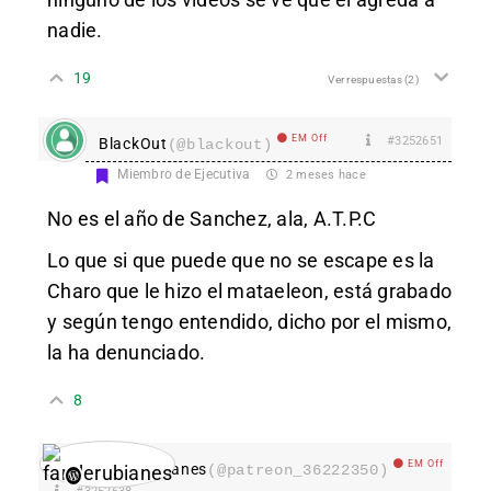
nadie.
19
Ver respuestas
(2)
EM Off
#3252651
BlackOut
(@blackout)
Miembro de Ejecutiva
2 meses hace
No es el año de Sanchez, ala, A.T.P.C
Lo que si que puede que no se escape es la
Charo que le hizo el mataeleon, está grabado
y según tengo entendido, dicho por el mismo,
la ha denunciado.
8
EM Off
fanderubianes
(@patreon_36222350)