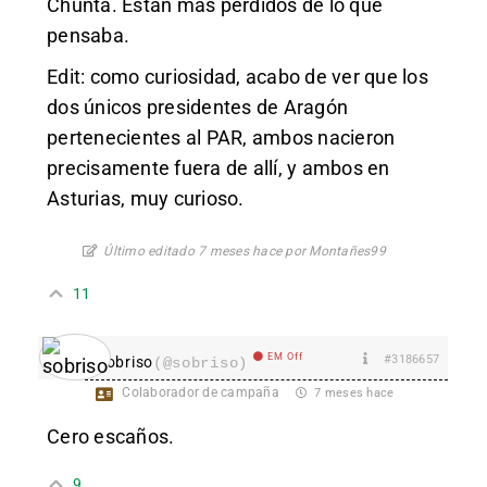
Chunta. Están más perdidos de lo que
pensaba.
Edit: como curiosidad, acabo de ver que los
dos únicos presidentes de Aragón
pertenecientes al PAR, ambos nacieron
precisamente fuera de allí, y ambos en
Asturias, muy curioso.
Último editado 7 meses hace por Montañes99
11
EM Off
#3186657
sobriso
(@sobriso)
Colaborador de campaña
7 meses hace
Cero escaños.
9