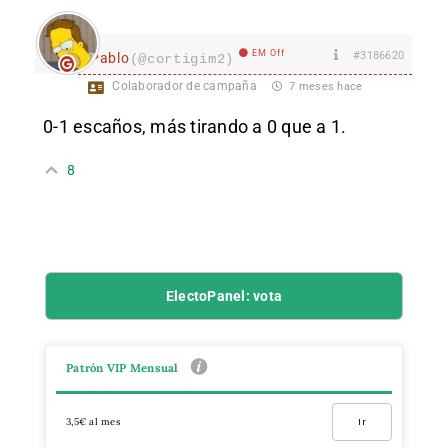
EM Off
#3186620
Pablo
(@cortigim2)
Colaborador de campaña
7 meses hace
0-1 escaños, más tirando a 0 que a 1.
8
ElectoPanel: vota
Patrón VIP Mensual
3,5€ al mes
Ir