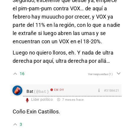
Segundo, excelente que desde ya, empiece
el pim-pam-pum contra VOX… de aquí a
febrero hay muuucho por crecer, y VOX ya
parte del 11% en la región, con lo que a nadie
le extrañe si luego abren las urnas y se
encuentran con un VOX en el 18-20%.
Luego no quiero lloros, eh. Y nada de ultra
derecha por aquí, ultra derecha por allá…
16
Ver respuestas
(1)
EM Off
#3186621
Bat
(@bat)
Líder político
7 meses hace
Coño Exin Castillos.
3