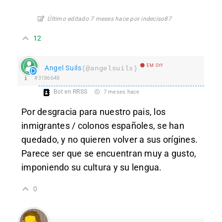
Último editado 7 meses hace por indeciso87
12
EM Off
Angel Suils
(@angelsuils)
#3186648
Bot en RRSS
7 meses hace
Por desgracia para nuestro pais, los
inmigrantes / colonos españoles, se han
quedado, y no quieren volver a sus orígines.
Parece ser que se encuentran muy a gusto,
imponiendo su cultura y su lengua.
0