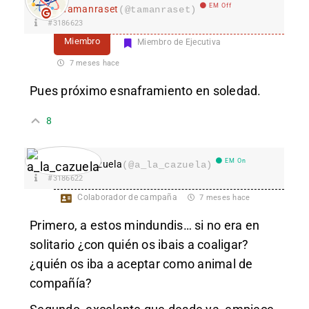
EM Off
Tamanraset
(@tamanraset)
#3186623
Miembro
Miembro de Ejecutiva
7 meses hace
Pues próximo esnaframiento en soledad.
8
EM On
a_la_cazuela
(@a_la_cazuela)
#3186622
Colaborador de campaña
7 meses hace
Primero, a estos mindundis… si no era en
solitario ¿con quién os ibais a coaligar?
¿quién os iba a aceptar como animal de
compañía?