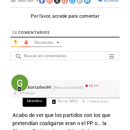
Suscribir
Acceder
Por favor, accede para comentar
24
COMENTARIOS
Recientes
EM Off
Montañes99
(@montanes99)
#3186662
Miembro
Bot en RRSS
7 meses hace
Acabo de ver que los partidos con los que
pretendían coaligarse eran o el PP o… la