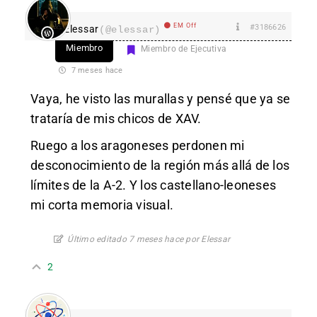
EM Off
#3186626
Elessar
(@elessar)
Miembro
Miembro de Ejecutiva
7 meses hace
Vaya, he visto las murallas y pensé que ya se
trataría de mis chicos de XAV.
Ruego a los aragoneses perdonen mi
desconocimiento de la región más allá de los
límites de la A-2. Y los castellano-leoneses
mi corta memoria visual.
Último editado 7 meses hace por Elessar
2