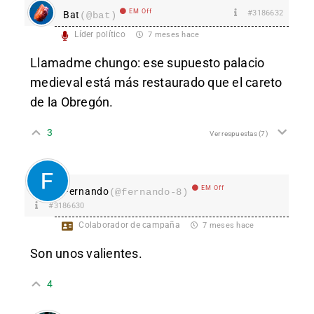
EM Off
#3186632
Bat
(@bat)
Líder político
7 meses hace
Llamadme chungo: ese supuesto palacio
medieval está más restaurado que el careto
de la Obregón.
3
Ver respuestas
(7)
EM Off
Fernando
(@fernando-8)
#3186630
Colaborador de campaña
7 meses hace
Son unos valientes.
4