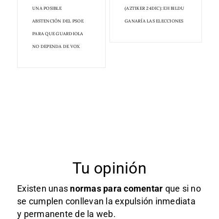
UNA POSIBLE
(AZTIKER 24DIC): EH BILDU
ABSTENCIÓN DEL PSOE
GANARÍA LAS ELECCIONES
PARA QUE GUARDIOLA
NO DEPENDA DE VOX
Tu opinión
Existen unas
normas
para comentar
que si no
se cumplen conllevan la expulsión inmediata
y permanente de la web.