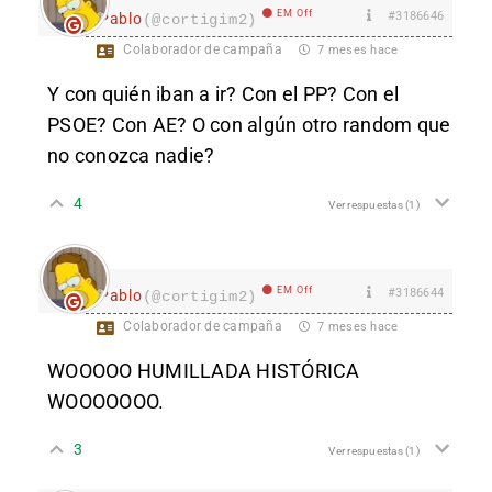
EM Off
#3186646
Pablo
(@cortigim2)
Colaborador de campaña
7 meses hace
Y con quién iban a ir? Con el PP? Con el
PSOE? Con AE? O con algún otro random que
no conozca nadie?
4
Ver respuestas
(1)
EM Off
#3186644
Pablo
(@cortigim2)
Colaborador de campaña
7 meses hace
WOOOOO HUMILLADA HISTÓRICA
WOOOOOOO.
3
Ver respuestas
(1)