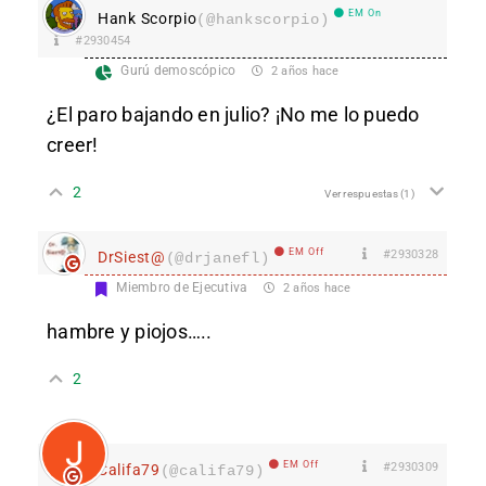
EM On
Hank Scorpio
(@hankscorpio)
#2930454
Gurú demoscópico
2 años hace
¿El paro bajando en julio? ¡No me lo puedo
creer!
2
Ver respuestas
(1)
EM Off
#2930328
DrSiest@
(@drjanefl)
Miembro de Ejecutiva
2 años hace
hambre y piojos…..
2
EM Off
#2930309
Califa79
(@califa79)