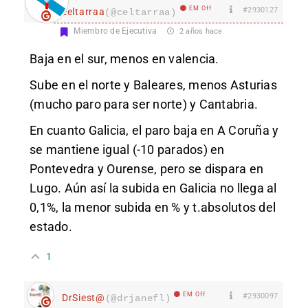
EM Off
#2930127
celtarraa
(@celtarraa)
Miembro de Ejecutiva
2 años hace
Baja en el sur, menos en valencia.
Sube en el norte y Baleares, menos Asturias
(mucho paro para ser norte) y Cantabria.
En cuanto Galicia, el paro baja en A Coruña y
se mantiene igual (-10 parados) en
Pontevedra y Ourense, pero se dispara en
Lugo. Aún así la subida en Galicia no llega al
0,1%, la menor subida en % y t.absolutos del
estado.
1
EM Off
#2930097
DrSiest@
(@drjanefl)