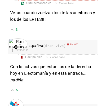
Gurú demoscópico
2 años hace
Verás cuando vuelvan los de las aceitunas y
los de los ERTES!!!
3
EM Off
Ran españiva
(@ran-viva)
#2930222
Líder político
2 años hace
Con lo activos que están los de la derecha
hoy en Electomanía y en esta entrada…
nadiña
.
6