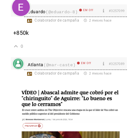
EM Off
#3257099
Eduardo
(@eduardo-8)
Colaborador de campaña
2 meses hace
+850k
0
EM Off
#3257089
Atlanta
(@mar-caste)
Colaborador de campaña
2 meses hace