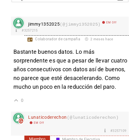
EM Off
jimmy1352025
(@jimmy1352025)
#3257215
Colaborador de campaña
2 meses hace
Bastante buenos datos. Lo más
sorprendente es que a pesar de llevar cuatro
años consecutivos con datos así de buenos,
no parece que esté desacelerando. Como
mucho un poco en la reducción del paro.
0
Lunaticoderechon
(@lunaticoderechon)
EM Off
#3257109
Miembro
Miembro de Ejecutiva