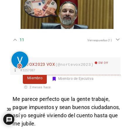
11
Ver respuestas
(1)
EM Off
VOX2023 VOX
(@nortevox2023)
#3257087
Miembro
Miembro de Ejecutiva
2 meses hace
Me parece perfecto que la gente trabaje,
pague impuestos y sean buenos ciudadanos,
30
así yo seguiré viviendo del cuento hasta que
me jubile.