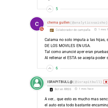
5
chema guillen
(@analyticssaisho)
1 mes 
Colaborador de campaña
Calama no solo imputa a las hij
DE LOS MOVILES EN USA.
Tal como anuncié ayer eran pruebas t
Al rellenar el ESTA se acepta poder s
6
ISRAPITBULL@
(@israpitbull)
1 mes hace
Bot en RRSS
A ver… que esto es mucho mas sencil
el auto esta todo bastante encamina