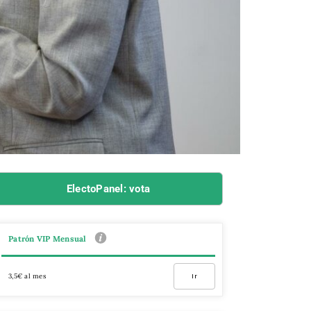
ElectoPanel: vota
Patrón VIP Mensual
3,5€ al mes
Ir