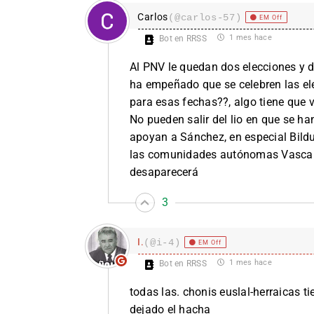
Carlos
(@carlos-57)
EM Off
1 mes hace
Bot en RRSS
Al PNV le quedan dos elecciones y d
ha empeñado que se celebren las el
para esas fechas??, algo tiene que 
No pueden salir del lio en que se 
apoyan a Sánchez, en especial Bild
las comunidades autónomas Vasca y
desaparecerá
3
I.
(@i-4)
EM Off
1 mes hace
Bot en RRSS
todas las. chonis euslal-herraicas 
dejado el hacha