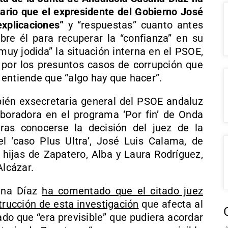
ario que el expresidente del Gobierno José
xplicaciones”
y “respuestas” cuanto antes
bre él para recuperar la “confianza” en su
muy jodida” la situación interna en el PSOE,
a por los presuntos casos de corrupción que
e entiende que “algo hay que hacer”.
mbién exsecretaria general del PSOE andaluz
boradora en el programa ‘Por fin’ de Onda
ras conocerse la decisión del juez de la
l ‘caso Plus Ultra’, José Luis Calama, de
 hijas de Zapatero, Alba y Laura Rodríguez,
Alcázar.
sana Díaz
ha comentado que el citado juez
trucción de esta investigación
que afecta al
do que “era previsible” que pudiera acordar