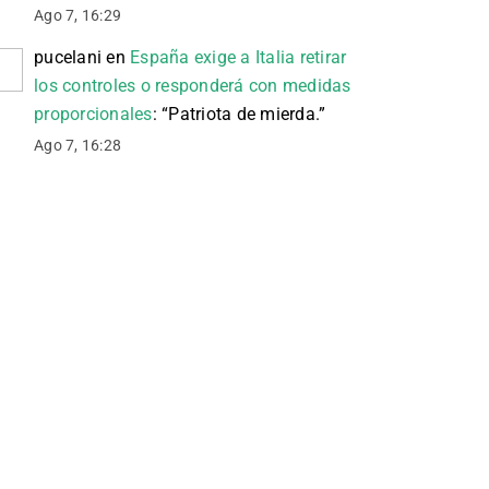
Ago 7, 16:29
pucelani
en
España exige a Italia retirar
los controles o responderá con medidas
proporcionales
: “
Patriota de mierda.
”
Ago 7, 16:28