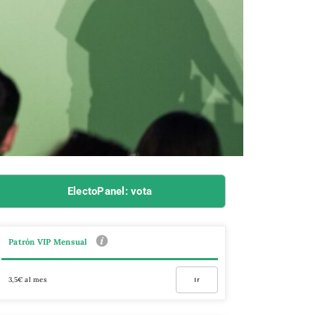
ElectoPanel: vota
Patrón VIP Mensual
3,5€ al mes
Ir