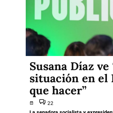
Susana Díaz ve 
situación en el
que hacer”
22
La senadora socialista y expreside