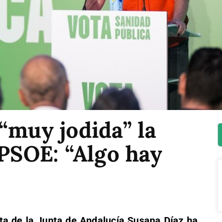
“muy jodida” la
 PSOE: “Algo hay
nta de la Junta de Andalucía Susana Díaz ha