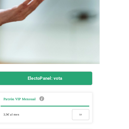
ElectoPanel: vota
Patrón VIP Mensual
3,5€ al mes
Ir