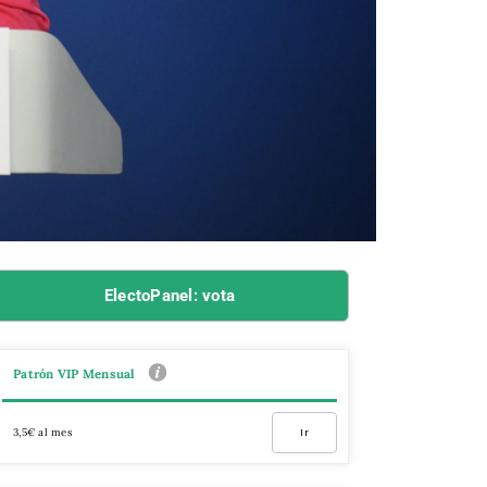
ElectoPanel: vota
Patrón VIP Mensual
3,5€ al mes
Ir