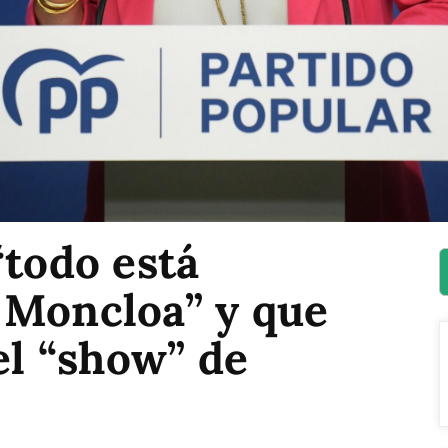
“todo está
 Moncloa” y que
el “show” de