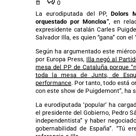
0
La eurodiputada del PP,
Dolors 
orquestado por Moncloa”
, en rel
expresidente catalán Carles Puigde
Salvador Illa, es quien “gana” con e
Según ha argumentado este miércole
por Europa Press,
Illa negó al Part
mesa del PP de Cataluña porque “no
toda la mesa de Junts, de Esqu
performance
. Por tanto, todo está o
con este show de Puigdemont”, ha s
La eurodiputada ‘popular’ ha cargad
el presidente del Gobierno, Pedro 
independentista” y haber negociado
gobernabilidad de España”. “Tú er