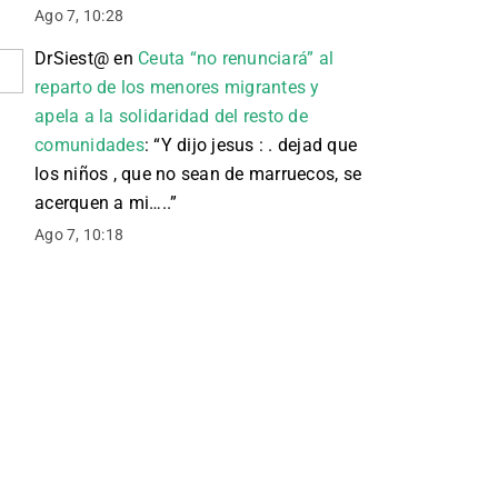
Ago 7, 10:28
DrSiest@
en
Ceuta “no renunciará” al
reparto de los menores migrantes y
apela a la solidaridad del resto de
comunidades
: “
Y dijo jesus : . dejad que
los niños , que no sean de marruecos, se
acerquen a mi…..
”
Ago 7, 10:18