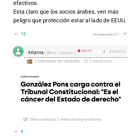
efectivos.
Esta claro que los socios árabes, ven más
peligro que protección estar al lado de EEUU.
13
Ver respuestas
(2)
EM Off
#3256470
Atlanta
(@mar-caste)
Colaborador de campaña
2 meses hace
Último editado 2 meses hace por Atlanta
9