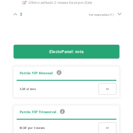
Último editado 2 meses hace por Dale
3
Ver respuestas
(1)
ElectoPanel: vota
Patrón VIP Mensual
3,5€ al mes
Ir
Patrón VIP Trimestral
10,5€ por 3 meses
Ir