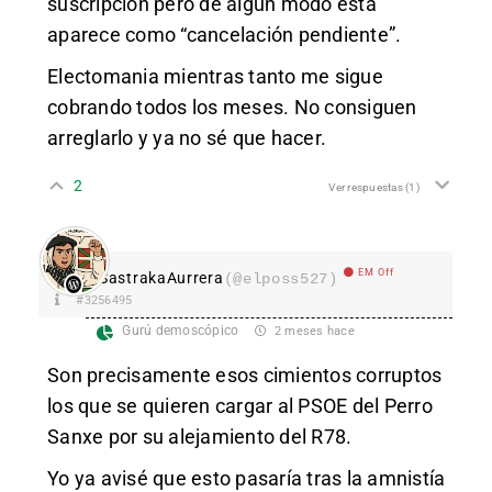
suscripción pero de algún modo ésta
aparece como “cancelación pendiente”.
Electomania mientras tanto me sigue
cobrando todos los meses. No consiguen
arreglarlo y ya no sé que hacer.
2
Ver respuestas
(1)
EM Off
SastrakaAurrera
(@elposs527)
#3256495
Gurú demoscópico
2 meses hace
Son precisamente esos cimientos corruptos
los que se quieren cargar al PSOE del Perro
Sanxe por su alejamiento del R78.
Yo ya avisé que esto pasaría tras la amnistía