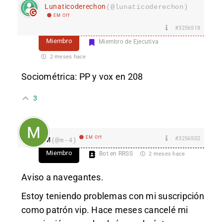
Lunaticoderechon
(@lunaticoderechon)
EM Off
#3256518
Miembro
Miembro de Ejecutiva
2 meses hace
Sociométrica: PP y vox en 208
3
EM Off
#3256502
M
(@m-4)
Miembro
Bot en RRSS
2 meses hace
Aviso a navegantes.
Estoy teniendo problemas con mi suscripción
como patrón vip. Hace meses cancelé mi