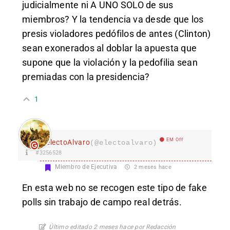
judicialmente ni A UNO SOLO de sus
miembros? Y la tendencia va desde que los
presis violadores pedófilos de antes (Clinton)
sean exonerados al doblar la apuesta que
supone que la violación y la pedofilia sean
premiadas con la presidencia?
1
EM Off
electoAlvaro
(@electoalvaro)
#3256528
Miembro de Ejecutiva
2 meses hace
En esta web no se recogen este tipo de fake
polls sin trabajo de campo real detrás.
Último editado 2 meses hace por Redacción