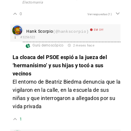
Electomanía
0
Ver respuestas
(1)
EM Off
Hank Scorpio
(@hankscorpio)
#3256522
Gurú demoscópico
2 meses hace
La cloaca del PSOE espió a la jueza del
‘hermanísimo’ y sus hijas y tocó a sus
vecinos
El entorno de Beatriz Biedma denuncia que la
vigilaron en la calle, en la escuela de sus
niñas y que interrogaron a allegados por su
vida privada
1