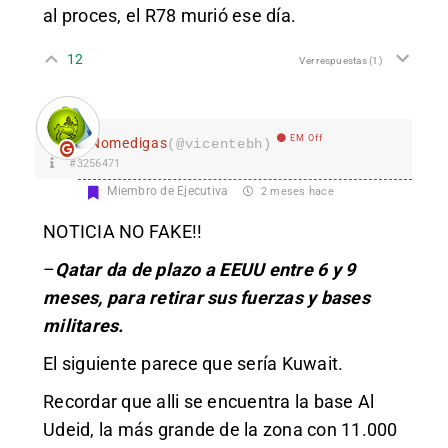
al proces, el R78 murió ese día.
12
Ver respuestas
(1)
EM Off
Nomedigas
(@vicentebh)
#3256471
Miembro de Ejecutiva
2 meses hace
NOTICIA NO FAKE!!
–
Qatar da de plazo a EEUU entre 6 y 9
meses, para retirar sus fuerzas y bases
militares.
El siguiente parece que sería Kuwait.
Recordar que alli se encuentra la base Al
Udeid, la más grande de la zona con 11.000