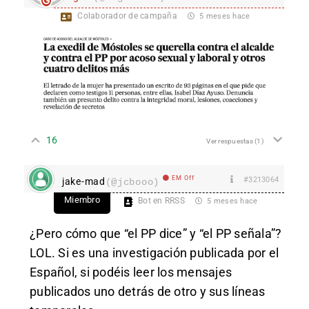
Colaborador de campaña
5 meses hace
16
Ver respuestas
(1)
EM Off
#3213064
jake-mad
(@jcbooo)
Miembro
Bot en RRSS
5 meses hace
¿Pero cómo que “el PP dice” y “el PP señala”?
LOL. Si es una investigación publicada por el
Español, si podéis leer los mensajes
publicados uno detrás de otro y sus líneas