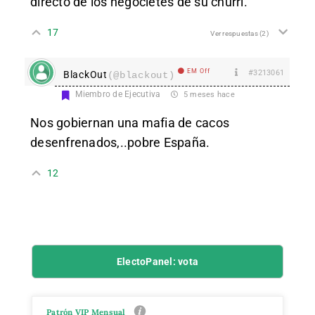
directo de los negocietes de su churri.
17
Ver respuestas
(2)
EM Off
#3213061
BlackOut
(@blackout)
Miembro de Ejecutiva
5 meses hace
Nos gobiernan una mafia de cacos
desenfrenados,..pobre España.
12
ElectoPanel: vota
Patrón VIP Mensual