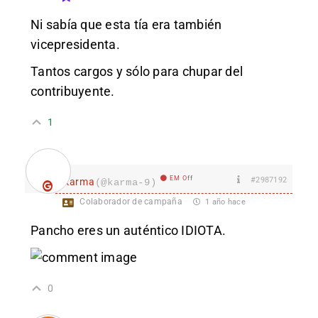
Ni sabía que esta tía era también
vicepresidenta.
Tantos cargos y sólo para chupar del
contribuyente.
1
EM Off
#2987192
karma
(@karma-9)
Colaborador de campaña
1 año hace
Pancho eres un auténtico IDIOTA.
0