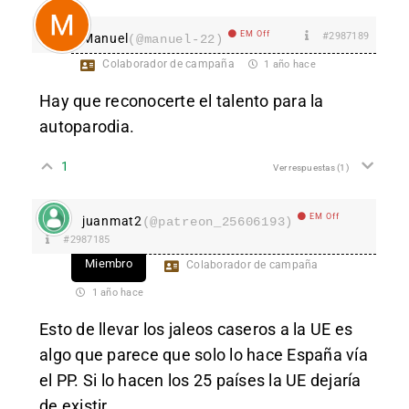
EM Off
#2987189
Manuel
(@manuel-22)
Colaborador de campaña
1 año hace
Hay que reconocerte el talento para la
autoparodia.
1
Ver respuestas
(1)
EM Off
juanmat2
(@patreon_25606193)
#2987185
Miembro
Colaborador de campaña
1 año hace
Esto de llevar los jaleos caseros a la UE es
algo que parece que solo lo hace España vía
el PP. Si lo hacen los 25 países la UE dejaría
de existir.