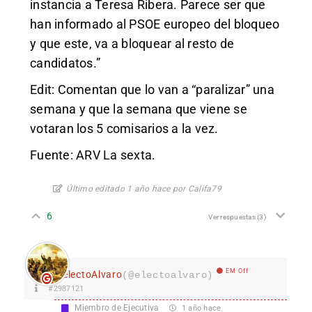
instancia a Teresa Ribera. Parece ser que
han informado al PSOE europeo del bloqueo
y que este, va a bloquear al resto de
candidatos.”
Edit: Comentan que lo van a “paralizar” una
semana y que la semana que viene se
votaran los 5 comisarios a la vez.
Fuente: ARV La sexta.
Último editado 1 año hace por Califa79
6
Ver respuestas
(3)
EM Off
electoAlvaro
(@electoalvaro)
#2987121
Miembro de Ejecutiva
1 año hace