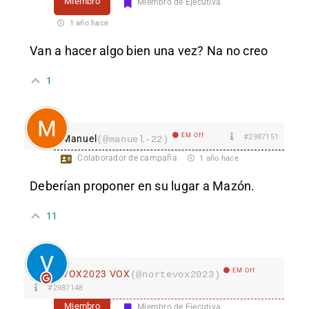
Miembro
Miembro de Ejecutiva
1 año hace
Van a hacer algo bien una vez? Na no creo
1
EM Off
#2987151
Manuel
(@manuel-22)
Colaborador de campaña
1 año hace
Deberían proponer en su lugar a Mazón.
11
EM Off
VOX2023 VOX
(@nortevox2023)
#2987148
Miembro
Miembro de Ejecutiva