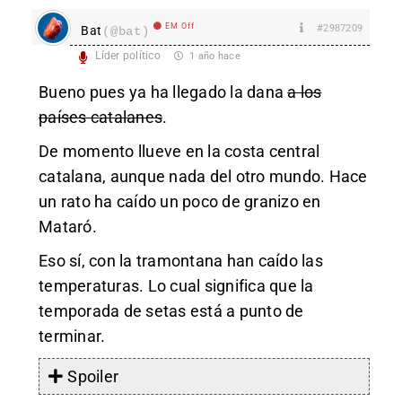
EM Off
#2987209
Bat
(@bat)
Líder político
1 año hace
Bueno pues ya ha llegado la dana
a los
países catalanes
.
De momento llueve en la costa central
catalana, aunque nada del otro mundo. Hace
un rato ha caído un poco de granizo en
Mataró.
Eso sí, con la tramontana han caído las
temperaturas. Lo cual significa que la
temporada de setas está a punto de
terminar.
Spoiler