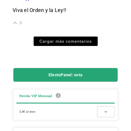
Viva el Orden y la Ley!!
0
Cargar más comentarios
ElectoPanel: vota
Patrón VIP Mensual
3,5€ al mes
Ir