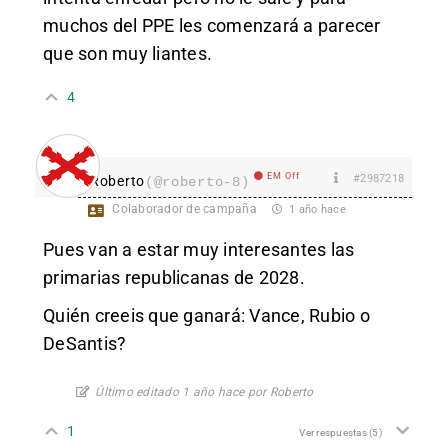
muchos del PPE les comenzará a parecer
que son muy liantes.
4
EM Off
#2987218
Roberto
(@roberto-8)
Colaborador de campaña
1 año hace
Pues van a estar muy interesantes las
primarias republicanas de 2028.
Quién creeis que ganará: Vance, Rubio o
DeSantis?
Último editado 1 año hace por Roberto
1
Ver respuestas
(5)