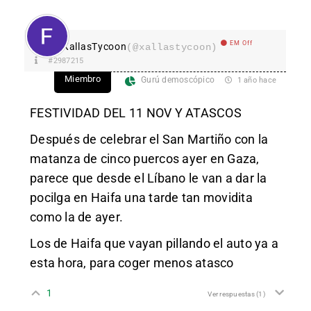
EM Off
XallasTycoon
(@xallastycoon)
#2987215
Miembro
Gurú demoscópico
1 año hace
FESTIVIDAD DEL 11 NOV Y ATASCOS
Después de celebrar el San Martiño con la
matanza de cinco puercos ayer en Gaza,
parece que desde el Líbano le van a dar la
pocilga en Haifa una tarde tan movidita
como la de ayer.
Los de Haifa que vayan pillando el auto ya a
esta hora, para coger menos atasco
1
Ver respuestas
(1)