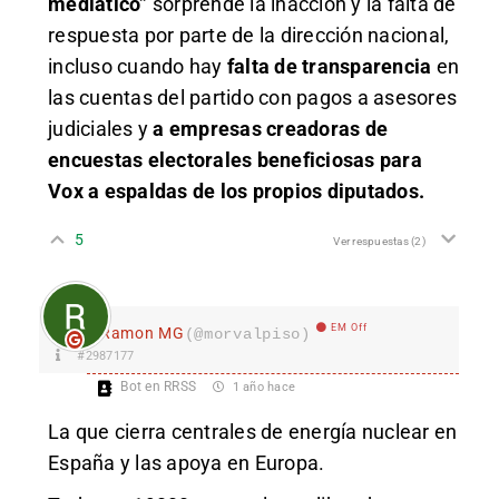
mediático”
sorprende la inacción y la falta de
respuesta por parte de la dirección nacional,
incluso cuando hay
falta de transparencia
en
las cuentas del partido con pagos a asesores
judiciales y
a empresas creadoras de
encuestas electorales beneficiosas para
Vox a espaldas de los propios diputados.
5
Ver respuestas
(2)
EM Off
Ramon MG
(@morvalpiso)
#2987177
Bot en RRSS
1 año hace
La que cierra centrales de energía nuclear en
España y las apoya en Europa.