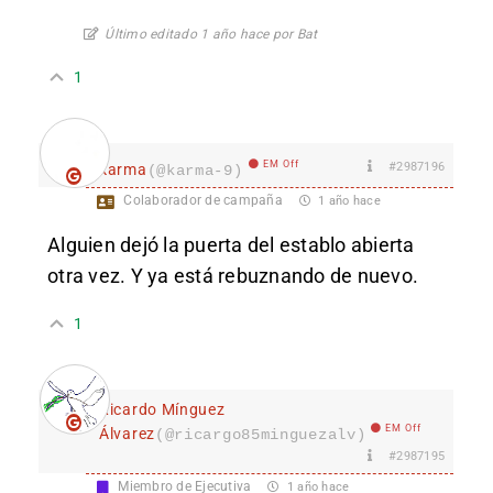
Último editado 1 año hace por Bat
1
EM Off
#2987196
karma
(@karma-9)
Colaborador de campaña
1 año hace
Alguien dejó la puerta del establo abierta
otra vez. Y ya está rebuznando de nuevo.
1
Ricardo Mínguez
EM Off
Álvarez
(@ricargo85minguezalv)
#2987195
Miembro de Ejecutiva
1 año hace