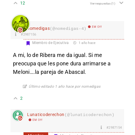
12
Ver respuestas
(1)
EM Off
nomedigas
(@nomedigas-4)
#2987156
Miembro de Ejecutiva
1 año hace
A mi, lo de Ribera me da igual. Si me
preocupa que les pone dura arrimarse a
Meloni….la pareja de Abascal.
Último editado 1 año hace por nomedigas
2
Lunaticoderechon
(@lunaticoderechon)
EM Off
#2987154