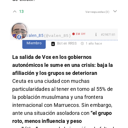
13
Ver respuestas
(3)
EM Off
#2987181
Valen_85
(@valen_85)
Miembro
Bot en RRSS
1 año hace
La salida de Vox en los gobiernos
autonómicos le sume en una crisis: baja la
afiliación y los grupos se deterioran
Ceuta es una ciudad con muchas
particularidades al tener en torno al 55% de
la población musulmana y una frontera
internacional con Marruecos. Sin embargo,
ante una situación asoladora con
“el grupo
roto, menos influencia y peso