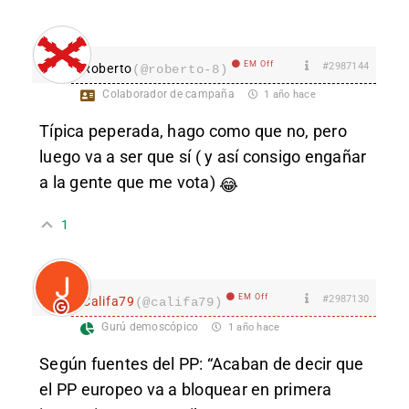
EM Off
#2987144
Roberto
(@roberto-8)
Colaborador de campaña
1 año hace
Típica peperada, hago como que no, pero
luego va a ser que sí ( y así consigo engañar
a la gente que me vota)
😂
1
EM Off
#2987130
Califa79
(@califa79)
Gurú demoscópico
1 año hace
Según fuentes del PP: “Acaban de decir que
el PP europeo va a bloquear en primera