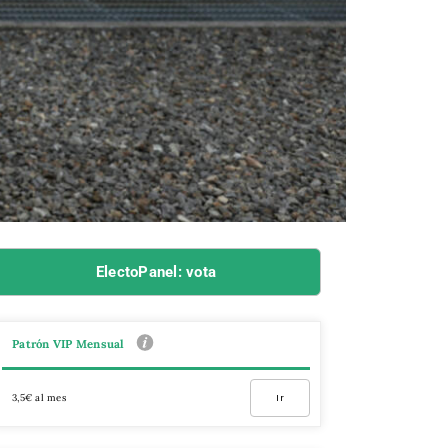
ElectoPanel: vota
Patrón VIP Mensual
3,5€ al mes
Ir