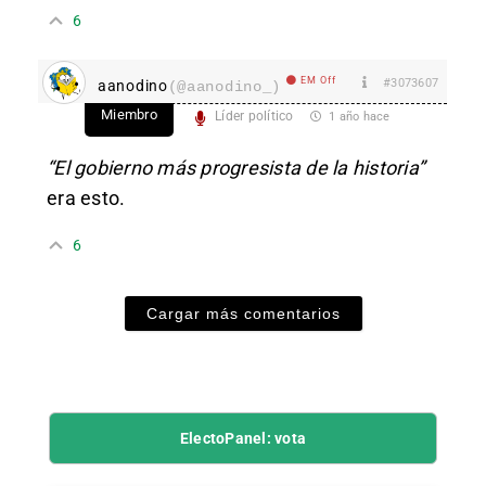
6
EM Off
#3073607
aanodino
(@aanodino_)
Miembro
Líder político
1 año hace
“El gobierno más progresista de la historia”
era esto.
6
Cargar más comentarios
ElectoPanel: vota