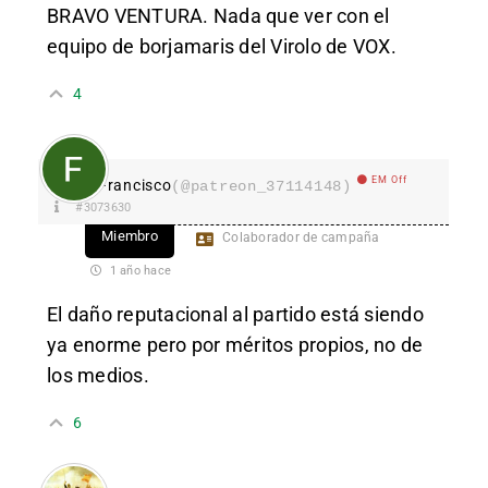
BRAVO VENTURA. Nada que ver con el
equipo de borjamaris del Virolo de VOX.
4
EM Off
Francisco
(@patreon_37114148)
#3073630
Miembro
Colaborador de campaña
1 año hace
El daño reputacional al partido está siendo
ya enorme pero por méritos propios, no de
los medios.
6