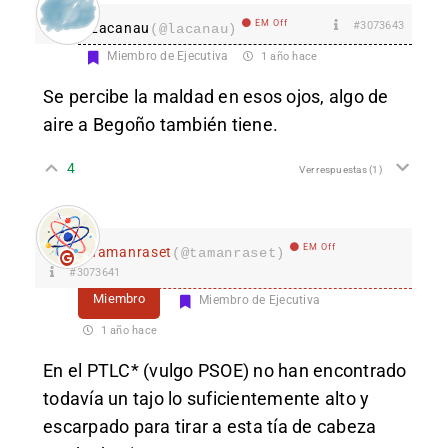
EM Off
#3073643
Lacanau
(@lacanau)
Miembro de Ejecutiva
1 año hace
Se percibe la maldad en esos ojos, algo de
aire a Begoño también tiene.
4
Ver respuestas
(1)
EM Off
Tamanraset
(@tamanraset)
#3073641
Miembro
Miembro de Ejecutiva
1 año hace
En el PTLC* (vulgo PSOE) no han encontrado
todavía un tajo lo suficientemente alto y
escarpado para tirar a esta tía de cabeza