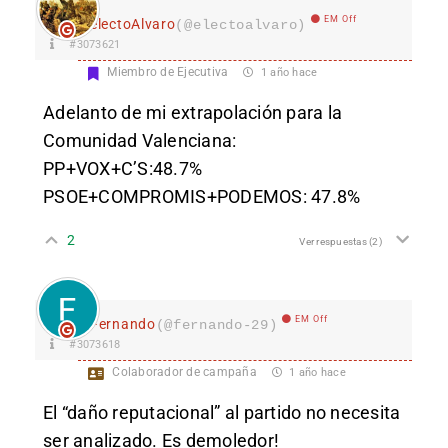
EM Off
electoAlvaro
(@electoalvaro)
#3073621
Miembro de Ejecutiva
1 año hace
Adelanto de mi extrapolación para la
Comunidad Valenciana:
PP+VOX+C’S:48.7%
PSOE+COMPROMIS+PODEMOS: 47.8%
2
Ver respuestas
(2)
EM Off
Fernando
(@fernando-29)
#3073618
Colaborador de campaña
1 año hace
El “daño reputacional” al partido no necesita
ser analizado. Es demoledor!