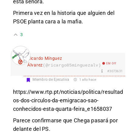
esta señora.
Primera vez en la historia que alguien del
PSOE planta cara a la mafia.
3
Ricardo Mínguez
EM Off
Álvarez
(@ricargo85minguezalv)
#3073631
Miembro de Ejecutiva
1 año hace
https://www.rtp.pt/noticias/politica/resultad
os-dos-circulos-da-emigracao-sao-
conhecidos-esta-quarta-feira_e1658037
Parece confirmarse que Chega pasará por
delante del PS.