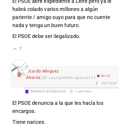
El PSOE abre expediente a Leire pero ya le
habrá colado varios millones a algún
pariente / amigo suyo para que no cuente
nada y tenga un buen futuro.
El PSOE debe ser ilegalizado.
7
Ricardo Mínguez
EM Off
Álvarez
(@ricargo85minguezalv)
#3073608
Miembro de Ejecutiva
1 año hace
El PSOE denuncia a la que les hacía los
encargos.
Tiene narices.