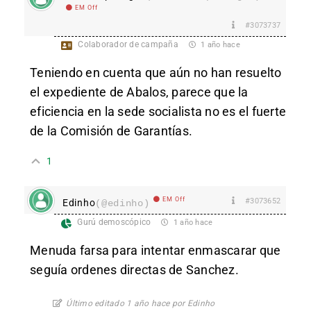
EM Off
#3073737
Colaborador de campaña
1 año hace
Teniendo en cuenta que aún no han resuelto
el expediente de Abalos, parece que la
eficiencia en la sede socialista no es el fuerte
de la Comisión de Garantías.
1
EM Off
#3073652
Edinho
(@edinho)
Gurú demoscópico
1 año hace
Menuda farsa para intentar enmascarar que
seguía ordenes directas de Sanchez.
Último editado 1 año hace por Edinho