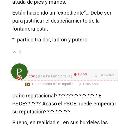
atada de pies y manos.
Están haciendo un “expediente”… Debe ser
para justificar el despeñamiento de la
fontanera esta.
*: partido traidor, ladrón y putero
3
EM Off
#3073638
Pepe
(@defelanitx84)
Colaborador de campaña
1 año hace
Daño reputacional???????????????? El
PSOE?????? Acaso el PSOE puede empeorar
su reputación??????????
Bueno, en realidad si, en sus burdeles las