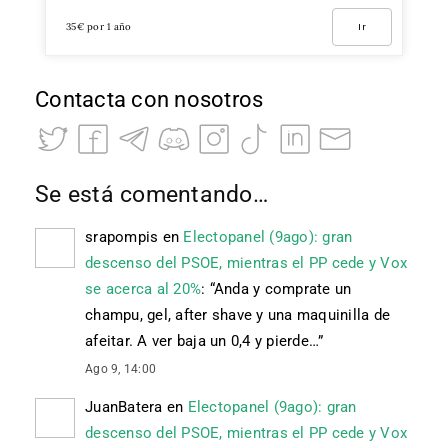
35€ por 1 año
Ir
Contacta con nosotros
Se está comentando…
srapompis
en
Electopanel (9ago): gran
descenso del PSOE, mientras el PP cede y Vox
se acerca al 20%
: “
Anda y comprate un
champu, gel, after shave y una maquinilla de
afeitar. A ver baja un 0,4 y pierde…
”
Ago 9, 14:00
JuanBatera
en
Electopanel (9ago): gran
descenso del PSOE, mientras el PP cede y Vox