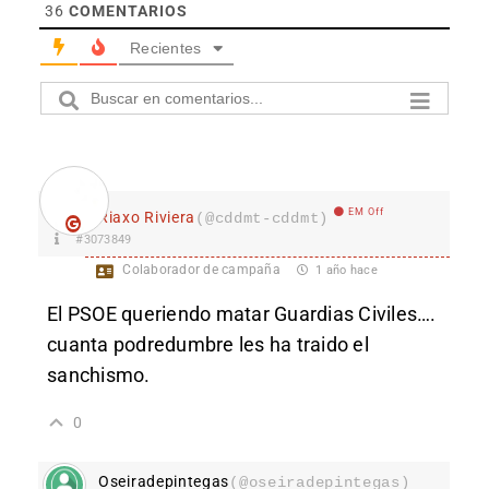
36
COMENTARIOS
Recientes
EM Off
Riaxo Riviera
(@cddmt-cddmt)
#3073849
Colaborador de campaña
1 año hace
El PSOE queriendo ma
tar Guardias Civiles….
cuanta podredumbre les ha traido el
sanchismo.
0
Oseiradepintegas
(@oseiradepintegas)