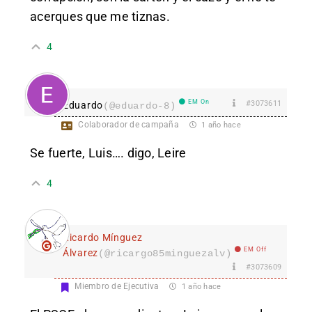
acerques que me tiznas.
4
EM On
#3073611
Eduardo
(@eduardo-8)
Colaborador de campaña
1 año hace
Se fuerte, Luis…. digo, Leire
4
Ricardo Mínguez
EM Off
Álvarez
(@ricargo85minguezalv)
#3073609
Miembro de Ejecutiva
1 año hace