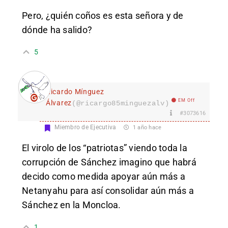
Pero, ¿quién coños es esta señora y de
dónde ha salido?
5
Ricardo Mínguez
EM Off
Álvarez
(@ricargo85minguezalv)
#3073616
Miembro de Ejecutiva
1 año hace
El virolo de los “patriotas” viendo toda la
corrupción de Sánchez imagino que habrá
decido como medida apoyar aún más a
Netanyahu para así consolidar aún más a
Sánchez en la Moncloa.
1