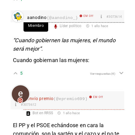
EM Off
#3073614
aanodino
(@aanodino_)
Miembro
Líder político
1 año hace
“Cuando gobiernen las mujeres, el mundo
será mejor”.
Cuando gobiernan las mujeres:
5
Ver respuestas
(4)
EM Off
envío premio
(@epremio699)
#3073612
Bot en RRSS
1 año hace
El PP y el PSOE echándose en cara la
corrupción, son la sartén y el cazo y el no te