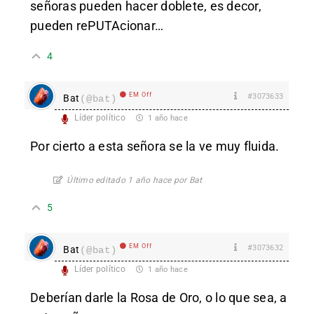
señoras pueden hacer doblete, es decor,
pueden rePUTAcionar…
4
EM Off
#3073633
Bat
(@bat)
Líder político
1 año hace
Por cierto a esta señora se la ve muy fluida.
Último editado 1 año hace por Bat
5
EM Off
#3073632
Bat
(@bat)
Líder político
1 año hace
Deberían darle la Rosa de Oro, o lo que sea, a