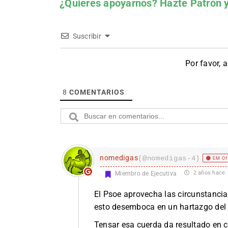
¿Quieres apoyarnos?
Hazte Patrón
y
Suscribir
Por favor, 
8
COMENTARIOS
nomedigas
(@nomedigas-4)
EM Of
2 años hace
Miembro de Ejecutiva
El Psoe aprovecha las circunstancia
esto desemboca en un hartazgo del
Tensar esa cuerda da resultado en ca