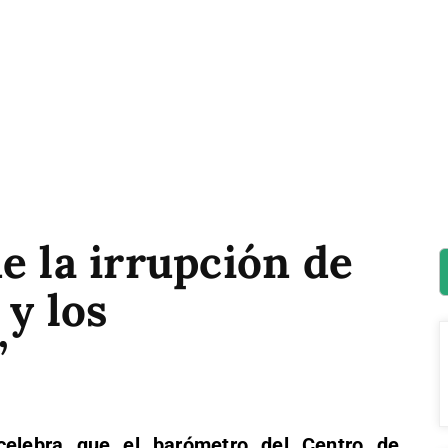
e la irrupción de
 y los
”
celebra que el barómetro del Centro de