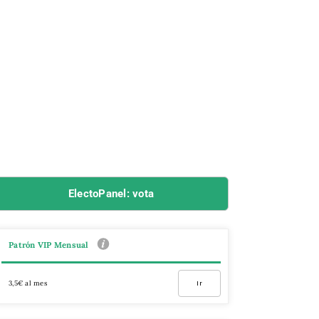
ElectoPanel: vota
Patrón VIP Mensual
3,5€ al mes
Ir