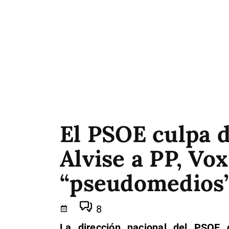
El PSOE culpa d
Alvise a PP, Vox
“pseudomedios
8
La dirección nacional del PSOE 