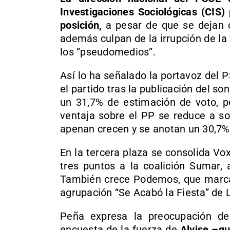
Investigaciones Sociológicas (CIS)
posición,
a pesar de que se dejan c
además culpan de la irrupción de la 
los “pseudomedios”.
Así lo ha señalado la portavoz del 
el partido tras la publicación del s
un 31,7% de estimación de voto, p
ventaja sobre el PP se reduce a so
apenan crecen y se anotan un 30,7%
En la tercera plaza se consolida Vo
tres puntos a la coalición Sumar, 
También crece Podemos, que marca 
agrupación “Se Acabó la Fiesta” de L
Peña expresa la preocupación de 
encuesta de la fuerza de
Alvise –qu