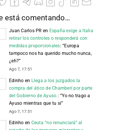
e está comentando…
Juan Carlos PR
en
España exige a Italia
retirar los controles o responderá con
medidas proporcionales
: “
Europa
tampoco nos ha querido mucho nunca,
¿eh?
”
Ago 7, 17:51
Edinho
en
Llega a los juzgados la
compra del ático de Chamberí por parte
del Gobierno de Ayuso.
: “
Yo no trago a
Ayuso mientras que tu si
”
Ago 7, 17:51
Edinho
en
Ceuta “no renunciará” al