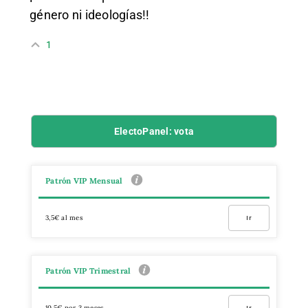
género ni ideologías!!
1
ElectoPanel: vota
Patrón VIP Mensual
3,5€ al mes
Ir
Patrón VIP Trimestral
10,5€ por 3 meses
Ir