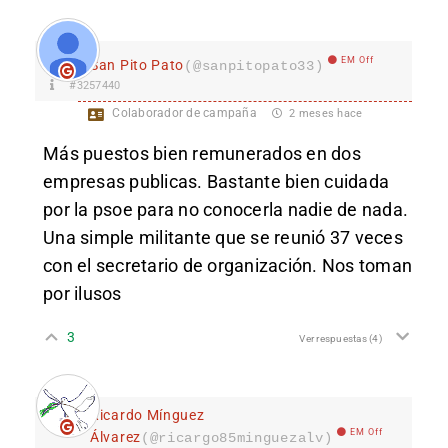
EM Off
San Pito Pato
(@sanpitopato33)
#3257440
Colaborador de campaña
2 meses hace
Más puestos bien remunerados en dos
empresas publicas. Bastante bien cuidada
por la psoe para no conocerla nadie de nada.
Una simple militante que se reunió 37 veces
con el secretario de organización. Nos toman
por ilusos
3
Ver respuestas
(4)
Ricardo Mínguez
EM Off
Álvarez
(@ricargo85minguezalv)