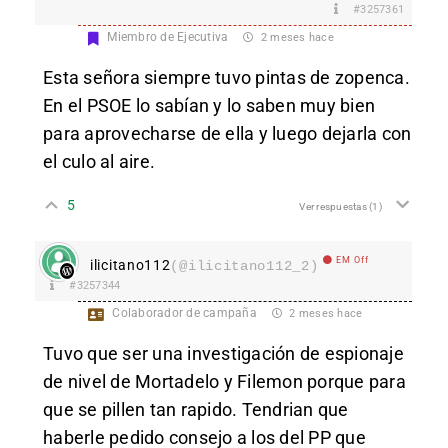
#3257361
Miembro de Ejecutiva
2 meses hace
Esta señora siempre tuvo pintas de zopenca.
En el PSOE lo sabían y lo saben muy bien
para aprovecharse de ella y luego dejarla con
el culo al aire.
5
Ver respuestas
(1)
EM Off
ilicitano112
(@ilicitano112_2)
#3257344
Colaborador de campaña
2 meses hace
Tuvo que ser una investigación de espionaje
de nivel de Mortadelo y Filemon porque para
que se pillen tan rapido. Tendrian que
haberle pedido consejo a los del PP que