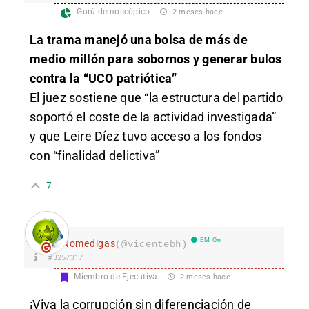
Gurú demoscópico
2 meses hace
La trama manejó una bolsa de más de
medio millón para sobornos y generar bulos
contra la “UCO patriótica”
El juez sostiene que “la estructura del partido
soportó el coste de la actividad investigada”
y que Leire Díez tuvo acceso a los fondos
con “finalidad delictiva”
7
EM On
Nomedigas
(@vicentebh)
#3257317
Miembro de Ejecutiva
2 meses hace
¡Viva la corrupción sin diferenciación de