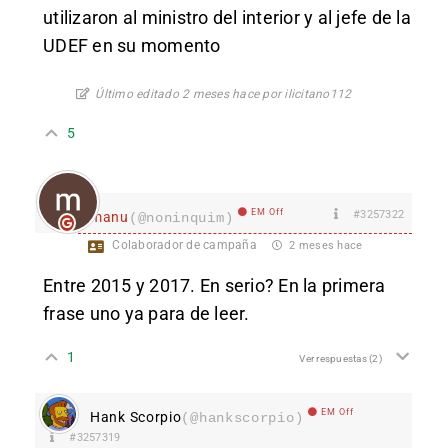
utilizaron al ministro del interior y al jefe de la
UDEF en su momento
Último editado 2 meses hace por ilicitano112
5
EM Off
#3257322
manu
(@noninquim)
Colaborador de campaña
2 meses hace
Entre 2015 y 2017. En serio? En la primera
frase uno ya para de leer.
1
Ver respuestas
(2)
EM Off
Hank Scorpio
(@hankscorpio)
#3257319