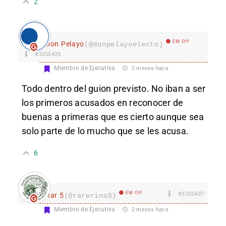
2
EM Off
Don Pelayo
(@donpelayoelecto)
#3255425
Miembro de Ejecutiva
2 meses hace
Todo dentro del guion previsto. No iban a ser
los primeros acusados en reconocer de
buenas a primeras que es cierto aunque sea
solo parte de lo mucho que se les acusa.
6
EM Off
#3255407
Rar 5
(@rarerino5)
Miembro de Ejecutiva
2 meses hace