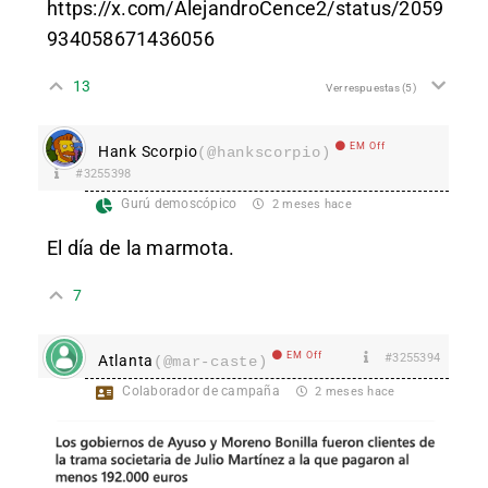
https://x.com/AlejandroCence2/status/2059
934058671436056
13
Ver respuestas
(5)
EM Off
Hank Scorpio
(@hankscorpio)
#3255398
Gurú demoscópico
2 meses hace
El día de la marmota.
7
EM Off
#3255394
Atlanta
(@mar-caste)
Colaborador de campaña
2 meses hace