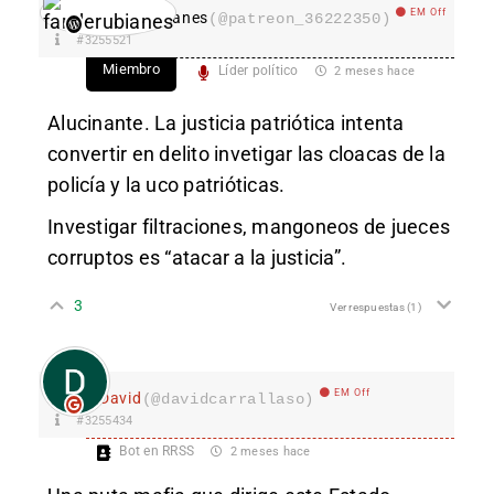
EM Off
fanderubianes
(@patreon_36222350)
#3255521
Miembro
Líder político
2 meses hace
Alucinante. La justicia patriótica intenta
convertir en delito invetigar las cloacas de la
policía y la uco patrióticas.
Investigar filtraciones, mangoneos de jueces
corruptos es “atacar a la justicia”.
3
Ver respuestas
(1)
EM Off
David
(@davidcarrallaso)
#3255434
Bot en RRSS
2 meses hace