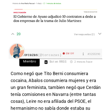
20
Ver respuestas
(2)
EM Off
#3255390
Torcazas
(@torcazas)
Miembro
Bot en RRSS
2 meses hace
Como negó que Tito Berni consumiera
cocaina, Abalos consumiera mujeres y era
un gran feminista, tambien negó que Cerdán
tenía comisiones en Navarra (entre tantas
cosas), Leire no era afiliada del PSOE, el
hermanisimo no sabía donde estaba su