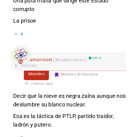
Una puta mafia que dirige este Estado
corrupto
La prisoe
4
EM On
Tamanraset
(@tamanraset)
#3255429
Miembro
Miembro de Ejecutiva
2 meses hace
Decir que la nieve es negra zaína aunque nos
deslumbre su blanco nuclear.
Esa es la táctica de PTLP, partido traidor,
ladrón y putero.