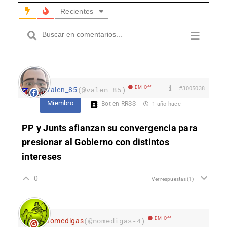
Recientes
EM Off
#3005038
Valen_85
(@valen_85)
Miembro
Bot en RRSS
1 año hace
PP y Junts afianzan su convergencia para
presionar al Gobierno con distintos
intereses
0
Ver respuestas
(1)
EM Off
nomedigas
(@nomedigas-4)