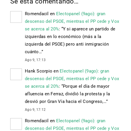
Se está comentando…
Romendacil
en
Electopanel (9ago): gran
descenso del PSOE, mientras el PP cede y Vox
se acerca al 20%
: “
Y si aparece un partido de
izquierdas en lo económico (más a la
izquierda del PSOE) pero anti inmigración
cuánto…
”
Ago 9, 17:13
Hank Scorpio
en
Electopanel (9ago): gran
descenso del PSOE, mientras el PP cede y Vox
se acerca al 20%
: “
Porque el día de mayor
afluencia en Ferraz, dividió la protesta y la
desvió por Gran Vía hacia el Congreso,…
”
Ago 9, 17:12
Romendacil
en
Electopanel (9ago): gran
descenso del PSOE, mientras el PP cede y Vox