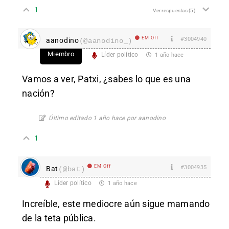
1
Ver respuestas
(5)
EM Off
#3004940
aanodino
(@aanodino_)
Miembro
Líder político
1 año hace
Vamos a ver, Patxi, ¿sabes lo que es una
nación?
Último editado 1 año hace por aanodino
1
EM Off
#3004935
Bat
(@bat)
Líder político
1 año hace
Increíble, este mediocre aún sigue mamando
de la teta pública.