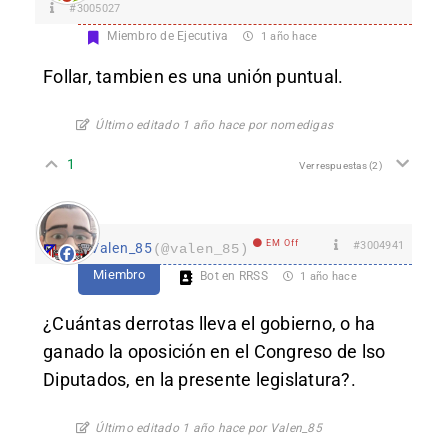
#3005027
Miembro de Ejecutiva
1 año hace
Follar, tambien es una unión puntual.
Último editado 1 año hace por nomedigas
1
Ver respuestas
(2)
EM Off
#3004941
Valen_85
(@valen_85)
Miembro
Bot en RRSS
1 año hace
¿Cuántas derrotas lleva el gobierno, o ha
ganado la oposición en el Congreso de lso
Diputados, en la presente legislatura?.
Último editado 1 año hace por Valen_85