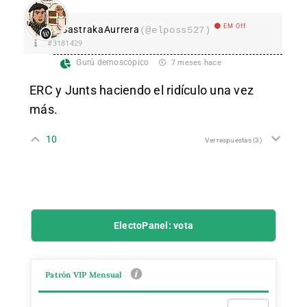
EM Off
SastrakaAurrera
(@elposs527)
#3181429
Gurú demoscópico
7 meses hace
ERC y Junts haciendo el ridículo una vez
más.
10
Ver respuestas
(3)
ElectoPanel: vota
Patrón VIP Mensual