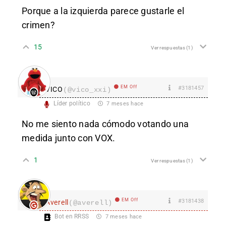
Porque a la izquierda parece gustarle el
crimen?
15
Ver respuestas
(1)
EM Off
#3181457
VICO
(@vico_xxi)
Líder político
7 meses hace
No me siento nada cómodo votando una
medida junto con VOX.
1
Ver respuestas
(1)
EM Off
#3181438
Averell
(@averell)
Bot en RRSS
7 meses hace