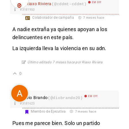
EM Off
Riaxo Riviera
(@cddmt-cddmt)
#3181950
Colaborador de campaña
7 meses hace
A nadie extraña ya quienes apoyan a los
delincuentes en este país.
La izquierda lleva la violencia en su adn.
Último editado 7 meses hace por Riaxo Riviera
0
EM Off
Dio Brando
(@diobrando20)
#3181623
Miembro de Ejecutiva
7 meses hace
Pues me parece bien. Solo un partido