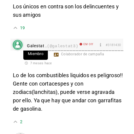
Los únicos en contra son los delincuentes y
sus amigos
19
EM Off
#3181430
Galestat .
(@galestat3)
Miembro
Colaborador de campaña
7 meses hace
Lo de los combustibles liquidos es peligroso!!
Gente con cortacespes y con
zodiacs(lanchitas), puede verse agravada
por ello. Ya que hay que andar con garrafitas
de gasolina.
2