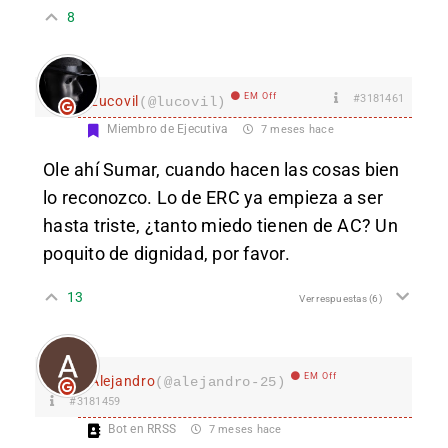
8
EM Off
#3181461
Lucovil
(@lucovil)
Miembro de Ejecutiva
7 meses hace
Ole ahí Sumar, cuando hacen las cosas bien
lo reconozco. Lo de ERC ya empieza a ser
hasta triste, ¿tanto miedo tienen de AC? Un
poquito de dignidad, por favor.
13
Ver respuestas
(6)
EM Off
Alejandro
(@alejandro-25)
#3181459
Bot en RRSS
7 meses hace