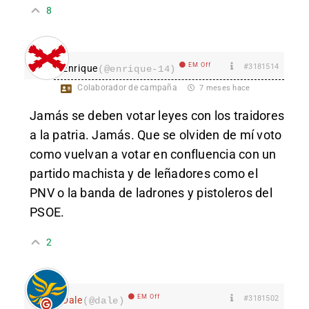
8
EM Off
#3181514
Enrique
(@enrique-14)
Colaborador de campaña
7 meses hace
Jamás se deben votar leyes con los traidores
a la patria. Jamás. Que se olviden de mí voto
como vuelvan a votar en confluencia con un
partido machista y de leñadores como el
PNV o la banda de ladrones y pistoleros del
PSOE.
2
EM Off
#3181502
Dale
(@dale)