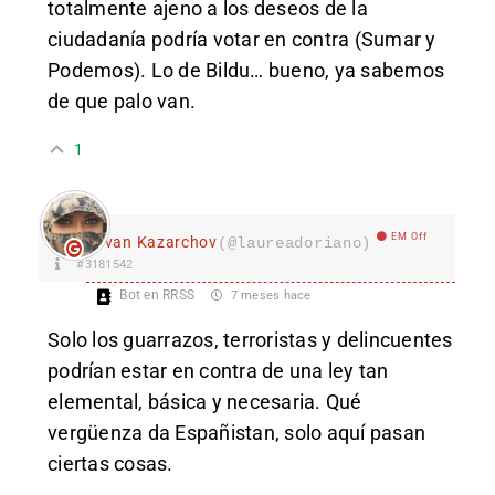
totalmente ajeno a los deseos de la
ciudadanía podría votar en contra (Sumar y
Podemos). Lo de Bildu… bueno, ya sabemos
de que palo van.
1
EM Off
Ivan Kazarchov
(@laureadoriano)
#3181542
Bot en RRSS
7 meses hace
Solo los guarrazos, terroristas y delincuentes
podrían estar en contra de una ley tan
elemental, básica y necesaria. Qué
vergüenza da Españistan, solo aquí pasan
ciertas cosas.