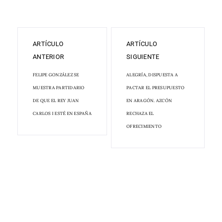
ARTÍCULO
ARTÍCULO
ANTERIOR
SIGUIENTE
FELIPE GONZÁLEZ SE
ALEGRÍA, DISPUESTA A
MUESTRA PARTIDARIO
PACTAR EL PRESUPUESTO
DE QUE EL REY JUAN
EN ARAGÓN. AZCÓN
CARLOS I ESTÉ EN ESPAÑA
RECHAZA EL
OFRECIMIENTO